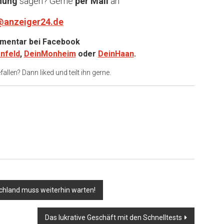
nung
sagen? Gerne
per Mail
an
@anzeiger24.de
entar bei
Facebook
nfeld
,
DeinMonheim
oder
DeinHaan
.
allen? Dann liked und teilt ihn gerne.
chland muss weiterhin warten!
Das lukrative Geschäft mit den Schnelltests