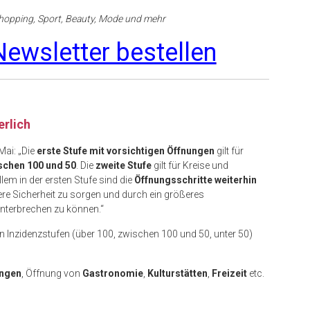
opping, Sport, Beauty, Mode und mehr
ewsletter bestellen
erlich
Mai: „Die
erste Stufe mit vorsichtigen Öffnungen
gilt für
schen 100 und 50
. Die
zweite Stufe
gilt für Kreise und
allem in der ersten Stufe sind die
Öffnungsschritte weiterhin
tere Sicherheit zu sorgen und durch ein größeres
unterbrechen zu können.“
nen Inzidenzstufen (über 100, zwischen 100 und 50, unter 50)
ungen
, Öffnung von
Gastronomie
,
Kulturstätten
,
Freizeit
etc.