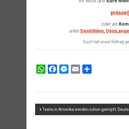
Ihr wollt uns
Eure Mei
presse
oder als
Komm
unter
DeinHilden
,
DeinLange
Euch hat unser Beitrag gef
WhatsApp
Facebook
Messenger
Email
Teilen
Beitragsnavigation
Teens in Amerika werden schon geimpft. Deuts