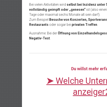
Bei vielen Aktivitäten wird
selbst bei Inzidenz unter
vollständig geimpft oder „genesen“
ist (also eine
Tage oder maximal sechs Monate alt sein darf).
Zum Beispiel
Besuche von Konzerten, Sportveran
Restaurants
oder sogar bei
privaten Treffen
.
Ausnahme: Bei der
Öffnung von Einzelhandelsges
Negativ-Test
.
Du willst mehr er
➤
Welche Unter
anzeiger