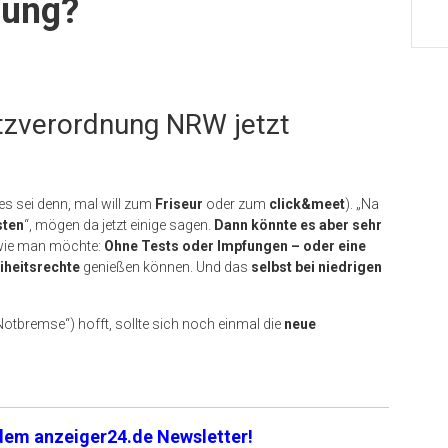
sung?
tzverordnung NRW jetzt
es sei denn, mal will zum
Friseur
oder zum
click&meet
). „Na
sten
“, mögen da jetzt einige sagen.
Dann könnte es aber sehr
wie man möchte:
Ohne Tests oder Impfungen – oder eine
iheitsrechte
genießen können. Und das
selbst bei niedrigen
Notbremse“) hofft, sollte sich noch einmal die
neue
 dem anzeiger24.de Newsletter!