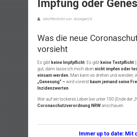
Impfung oder Gene
Veröffentlicht von: Anzeiger24
Was die neue Coronaschu
vorsieht
Es gibt
keine Impfpflicht
. Es gibt
keine Testpflicht
(
gut, dann lasse ich mich eben
nicht impfen oder te
einsam werden.
Man kann es drehen und wenden, 
„Genesung“ –
wird vorerst
kaum jemand seine Fre
Inzidenzwerten
.
Wer auf ein lockeres Leben bei unter 100 (Ende der „
Coronaschutzverordnung NRW
anschauen.
Immer up to date: Mit