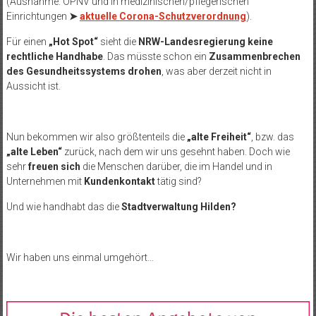
(Ausnahme: ÖPNV und in medizinischen/pflegerischen
Einrichtungen
➤
aktuelle Corona-Schutzverordnung
).
Für einen
„Hot Spot“
sieht die
NRW-Landesregierung keine
rechtliche Handhabe
. Das müsste schon ein
Zusammenbrechen
des Gesundheitssystems drohen
, was aber derzeit nicht in
Aussicht ist.
Nun bekommen wir also größtenteils die
„alte Freiheit“
, bzw. das
„alte Leben“
zurück, nach dem wir uns gesehnt haben. Doch wie
sehr
freuen sich
die Menschen darüber, die im Handel und in
Unternehmen mit
Kundenkontakt
tätig sind?
Und wie handhabt das die
Stadtverwaltung Hilden?
Wir haben uns einmal umgehört…