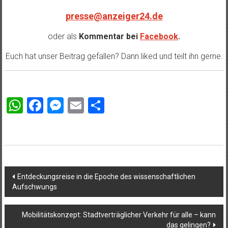
presse@anzeiger24.de
oder als
Kommentar bei
Facebook
.
Euch hat unser Beitrag gefallen? Dann liked und teilt ihn gerne.
WhatsApp
Facebook
Messenger
Email
Teilen
Beitragsnavigation
Entdeckungsreise in die Epoche des wissenschaftlichen
Aufschwungs
Mobilitätskonzept: Stadtverträglicher Verkehr für alle – kann
das gelingen?