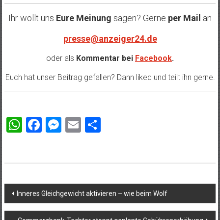
Ihr wollt uns
Eure Meinung
sagen? Gerne
per Mail
an
presse@anzeiger24.de
oder als
Kommentar bei
Facebook
.
Euch hat unser Beitrag gefallen? Dann liked und teilt ihn gerne.
WhatsApp
Facebook
Messenger
Email
Teilen
Beitragsnavigation
Inneres Gleichgewicht aktivieren – wie beim Wolf