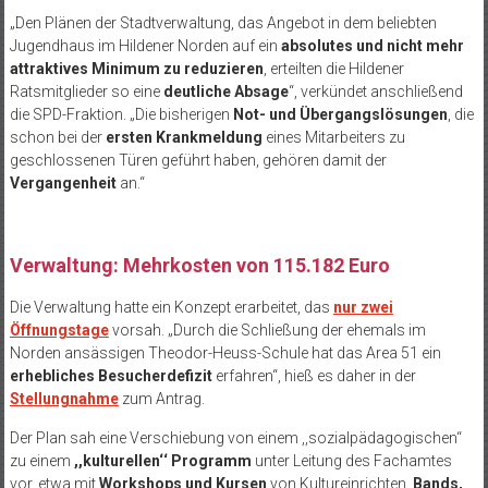
„Den Plänen der Stadtverwaltung, das Angebot in dem beliebten
Jugendhaus im Hildener Norden auf ein
absolutes und nicht mehr
attraktives Minimum zu reduzieren
, erteilten die Hildener
Ratsmitglieder so eine
deutliche Absage
“, verkündet anschließend
die SPD-Fraktion. „Die bisherigen
Not- und Übergangslösungen
, die
schon bei der
ersten Krankmeldung
eines Mitarbeiters zu
geschlossenen Türen geführt haben, gehören damit der
Vergangenheit
an.“
Verwaltung: Mehrkosten von 115.182 Euro
Die Verwaltung hatte ein Konzept erarbeitet, das
nur zwei
Öffnungstage
vorsah. „Durch die Schließung der ehemals im
Norden ansässigen Theodor-Heuss-Schule hat das Area 51 ein
erhebliches Besucherdefizit
erfahren“, hieß es daher in der
Stellungnahme
zum Antrag.
Der Plan sah eine Verschiebung von einem ,,sozialpädagogischen‘‘
zu einem
,,kulturellen‘‘ Programm
unter Leitung des Fachamtes
vor, etwa mit
Workshops und Kursen
von Kultureinrichten,
Bands,