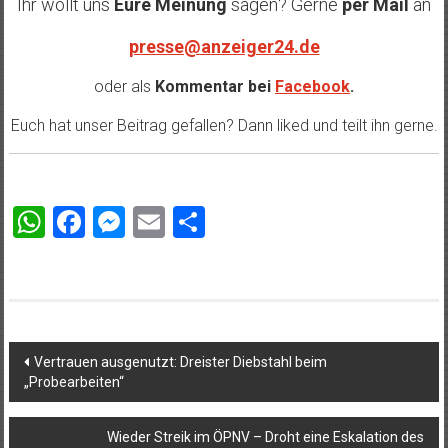
Ihr wollt uns
Eure Meinung
sagen? Gerne
per Mail
an
presse@anzeiger24.de
oder als
Kommentar bei
Facebook
.
Euch hat unser Beitrag gefallen? Dann liked und teilt ihn gerne.
WhatsApp
Facebook
Messenger
Email
Teilen
Beitragsnavigation
Vertrauen ausgenutzt: Dreister Diebstahl beim
„Probearbeiten“
Wieder Streik im ÖPNV – Droht eine Eskalation des