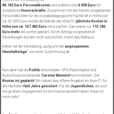
86.182 Euro Personalkosten
und weitere rund
4.000 Euro
für
zusätzliche
Honorarkräfte
. Zusammen mit den bereits eingeplanten
Personalkosten für die sozialpädagogische Fachkraft in Höhe von
ca. 42.300 Euro würde der Betrieb des Area 51
jährliche Kosten in
Höhe von ca. 157.482 Euro
verursachen. Das wären ca.
115.182
Euro mehr
als vorher geplant. Die im Antrag vorgesehenen
Deckelungen würden nicht ausreichen, meint das Rathaus.
Daher riet die Verwaltung „aufgrund der
angespannten
Haushaltslage
“ von einer Zustimmung ab.
Nun aber hat die
Politik
entschieden. SPD-Ratsmitglied und
Ausschussvorsitzender
Carsten Wannhof
kommentiert: „Der
Knoten ist geplatzt
! Wir haben das offene Angebot im Area 51 für
die nächsten
fünf Jahre gesichert
. Für die
Jugendlichen
, die sich
mit großem Engagement für ihre Sache einsetzt haben, freue ich
mich sehr“.