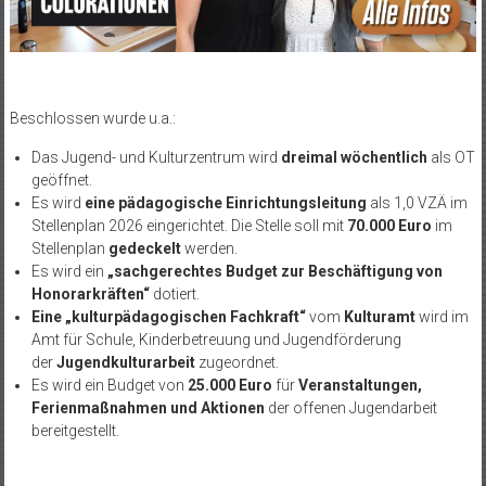
Beschlossen wurde u.a.:
Das Jugend- und Kulturzentrum wird
dreimal wöchentlich
als OT
geöffnet.
Es wird
eine pädagogische Einrichtungsleitung
als 1,0 VZÄ im
Stellenplan 2026 eingerichtet. Die Stelle soll mit
70.000 Euro
im
Stellenplan
gedeckelt
werden.
Es wird ein
„sachgerechtes Budget zur Beschäftigung von
Honorarkräften“
dotiert.
Eine „kulturpädagogischen Fachkraft“
vom
Kulturamt
wird im
Amt für Schule, Kinderbetreuung und Jugendförderung
der
Jugendkulturarbeit
zugeordnet.
Es wird ein Budget von
25.000 Euro
für
Veranstaltungen,
Ferienmaßnahmen und Aktionen
der offenen Jugendarbeit
bereitgestellt.