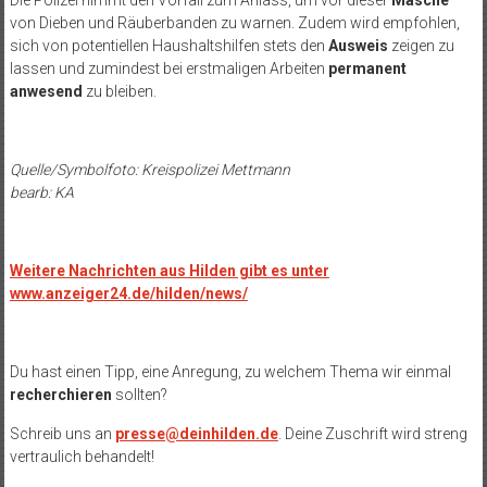
Die Polizei nimmt den Vorfall zum Anlass, um vor dieser
Masche
von Dieben und Räuberbanden zu warnen. Zudem wird empfohlen,
sich von potentiellen Haushaltshilfen stets den
Ausweis
zeigen zu
lassen und zumindest bei erstmaligen Arbeiten
permanent
anwesend
zu bleiben.
Quelle/Symbolfoto: Kreispolizei Mettmann
bearb: KA
Weitere Nachrichten aus Hilden gibt es unter
www.anzeiger24.de/hilden/news/
Du hast einen Tipp, eine Anregung, zu welchem Thema wir einmal
recherchieren
sollten?
Schreib uns an
presse@deinhilden.de
. Deine Zuschrift wird streng
vertraulich behandelt!