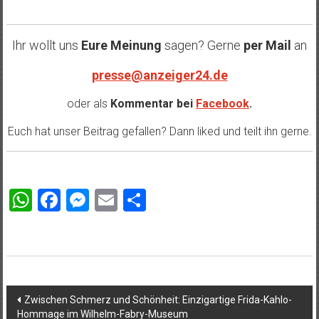
Ihr wollt uns
Eure Meinung
sagen? Gerne
per Mail
an
presse@anzeiger24.de
oder als
Kommentar bei
Facebook
.
Euch hat unser Beitrag gefallen? Dann liked und teilt ihn gerne.
WhatsApp
Facebook
Messenger
Email
Teilen
Beitragsnavigation
Zwischen Schmerz und Schönheit: Einzigartige Frida-Kahlo-
Hommage im Wilhelm-Fabry-Museum