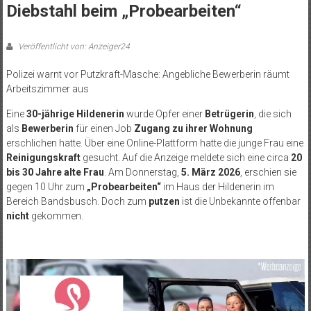
Diebstahl beim „Probearbeiten“
Veröffentlicht von: Anzeiger24
Polizei warnt vor Putzkraft-Masche: Angebliche Bewerberin räumt
Arbeitszimmer aus
Eine
30-jährige Hildenerin
wurde Opfer einer
Betrügerin
, die sich
als
Bewerberin
für einen Job
Zugang zu ihrer Wohnung
erschlichen hatte. Über eine Online-Plattform hatte die junge Frau eine
Reinigungskraft
gesucht. Auf die Anzeige meldete sich eine circa
20
bis 30 Jahre alte Frau
. Am Donnerstag,
5. März 2026
, erschien sie
gegen 10 Uhr zum
„Probearbeiten“
im Haus der Hildenerin im
Bereich Bandsbusch. Doch zum
putzen
ist die Unbekannte offenbar
nicht
gekommen.