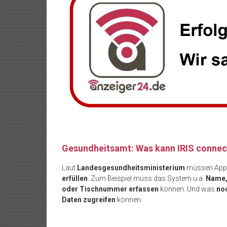
Gesundheitsamt: Was kann IRIS connec
Laut
Landesgesundheitsministerium
müssen Apps
erfüllen
. Zum Beispiel muss das System u.a.
Name, 
oder Tischnummer erfassen
können. Und was
noc
Daten zugreifen
können.