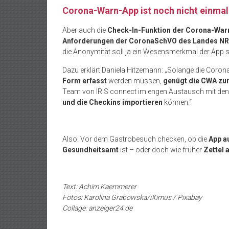
Corona-Warn-App ist noch nicht einmal
Aber auch die
Check-In-Funktion der Corona-War
Anforderungen der CoronaSchVO des Landes N
die Anonymität soll ja ein Wesensmerkmal der App s
Dazu erklärt Daniela Hitzemann: „Solange die Coro
Form erfasst
werden müssen,
genügt die CWA zur 
Team von IRIS connect im engen Austausch mit den
und die Checkins importieren
können.“
Also: Vor dem Gastrobesuch checken, ob die
App a
Gesundheitsamt
ist – oder doch wie früher
Zettel 
Text: Achim Kaemmerer
Fotos: Karolina Grabowska/iXimus / Pixabay
Collage: anzeiger24.de