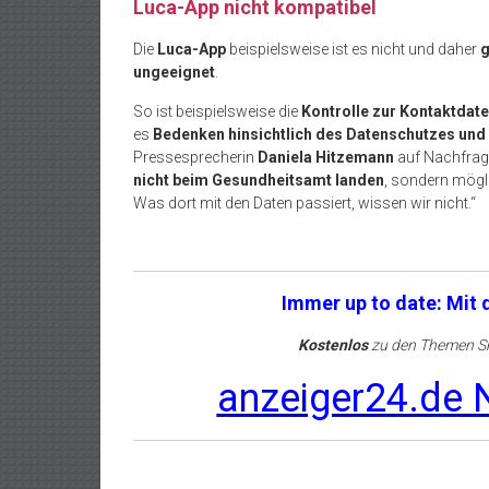
Luca-App nicht kompatibel
Die
Luca-App
beispielsweise ist es nicht und daher
g
ungeeignet
.
So ist beispielsweise die
Kontrolle zur Kontaktdat
es
Bedenken hinsichtlich des Datenschutzes und 
Pressesprecherin
Daniela Hitzemann
auf Nachfrage
nicht beim Gesundheitsamt landen
, sondern mögl
Was dort mit den Daten passiert, wissen wir nicht.“
Immer up to date: Mit
Kostenlos
zu den Themen Sh
anzeiger24.de N