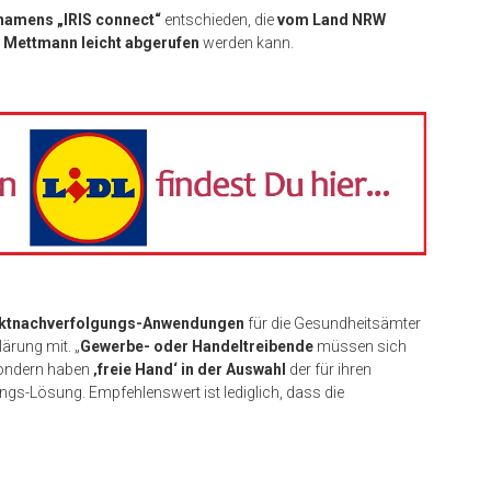
 namens „IRIS connect“
entschieden, die
vom Land NRW
 Mettmann leicht abgerufen
werden kann.
taktnachverfolgungs-Anwendungen
für die Gesundheitsämter
lärung mit. „
Gewerbe- oder Handeltreibende
müssen sich
 sondern haben
‚freie Hand‘ in der Auswahl
der für ihren
s-Lösung. Empfehlenswert ist lediglich, dass die