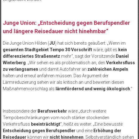
Junge Union: „Entscheidung gegen Berufspendler
und längere Reisedauer nicht hinehmbar“
Die Junge Union Hilden (
JU
) hat sich bereits geäußert: „Wenn im
gesamten Stadtgebiet Tempo 30 Vorschrift
wäre, gibt es
kein
differenziertes Straßennetz
mehr“, sagt der Vorsitzende
Daniel
Winterberg
. „Wir sehen es als problematisch an, den
Verkehrsfluss
zu verlangsamen
und damit Autofahrer an
zahlreichen Ampeln
halten und erneut anfahren müssen. Das Argument der
Lärmreduzierung sehen wir als kritisch an und bewerten diesen
Maßnahmenvorschlag als
lärmfördernd und wenig ökologisch
.“
Insbesondere der
Berufsverkehr
wäre „durch weitere
Tempobeschränkungen vom noch stärker stockenden
Verkehrsfluss
beeinträchtigt
“, heißt es weiter: „Eine bewusste
Entscheidung gegen Berufspendler
und eine
Erhöhung der
Reisedauer
können wir
nicht hinnehmen
. Selbstverständlich sehen