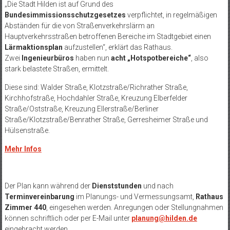
„Die Stadt Hilden ist auf Grund des
Bundesimmissionsschutzgesetzes
verpflichtet, in regelmäßigen
Abständen für die von Straßenverkehrslärm an
Hauptverkehrsstraßen betroffenen Bereiche im Stadtgebiet einen
Lärmaktionsplan
aufzustellen“, erklärt das Rathaus.
Zwei
Ingenieurbüros
haben nun
acht „Hotspotbereiche“
, also
stark belastete Straßen, ermittelt.
Diese sind: Walder Straße, Klotzstraße/Richrather Straße,
Kirchhofstraße, Hochdahler Straße, Kreuzung Elberfelder
Straße/Oststraße, Kreuzung Ellerstraße/Berliner
Straße/Klotzstraße/Benrather Straße, Gerresheimer Straße und
Hülsenstraße.
Mehr Infos
Der Plan kann während der
Dienststunden
und nach
Terminvereinbarung
im Planungs- und Vermessungsamt,
Rathaus
Zimmer 440
, eingesehen werden. Anregungen oder Stellungnahmen
können schriftlich oder per E-Mail unter
planung@hilden.de
eingebracht werden.