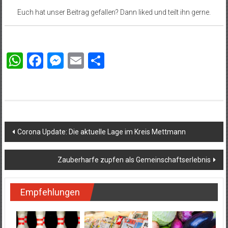
Euch hat unser Beitrag gefallen? Dann liked und teilt ihn gerne.
WhatsApp
Facebook
Messenger
Email
Teilen
Beitragsnavigation
Corona Update: Die aktuelle Lage im Kreis Mettmann
Zauberharfe zupfen als Gemeinschaftserlebnis
Empfehlungen