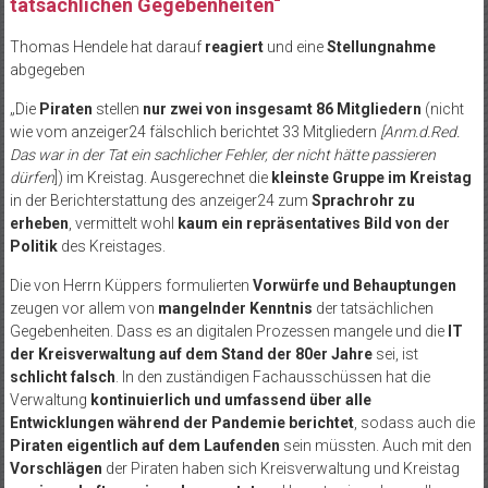
tatsächlichen Gegebenheiten“
Thomas Hendele hat darauf
reagiert
und eine
Stellungnahme
abgegeben
„Die
Piraten
stellen
nur zwei von insgesamt 86 Mitgliedern
(nicht
wie vom anzeiger24 fälschlich berichtet 33 Mitgliedern
[Anm.d.Red.
Das war in der Tat ein sachlicher Fehler, der nicht hätte passieren
dürfen
]) im Kreistag. Ausgerechnet die
kleinste Gruppe im Kreistag
in der Berichterstattung des anzeiger24 zum
Sprachrohr zu
erheben
, vermittelt wohl
kaum ein repräsentatives Bild von der
Politik
des Kreistages.
Die von Herrn Küppers formulierten
Vorwürfe und Behauptungen
zeugen vor allem von
mangelnder Kenntnis
der tatsächlichen
Gegebenheiten. Dass es an digitalen Prozessen mangele und die
IT
der Kreisverwaltung auf dem Stand der 80er Jahre
sei, ist
schlicht falsch
. In den zuständigen Fachausschüssen hat die
Verwaltung
kontinuierlich und umfassend über alle
Entwicklungen während der Pandemie berichtet
, sodass auch die
Piraten eigentlich auf dem Laufenden
sein müssten. Auch mit den
Vorschlägen
der Piraten haben sich Kreisverwaltung und Kreistag