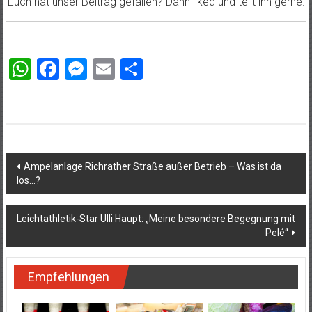
Euch hat unser Beitrag gefallen? Dann liked und teilt ihn gerne.
WhatsApp
Facebook
Messenger
Email
Teilen
Beitragsnavigation
Ampelanlage Richrather Straße außer Betrieb – Was ist da
los…?
Leichtathletik-Star Ulli Haupt: „Meine besondere Begegnung mit
Pelé“
Empfehlungen