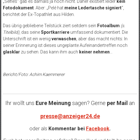
„Selfies“ gab es damals ja noch nicht. Daher existiert leider
kein
Fotodokument
. Aber: „Pelé hat
meine Ledertasche signiert
“,
berichtet der Ex-Topathlet aus Hilden.
Das übrig gebliebene Teilstück ziert seitdem sein
Fotoalbum
(s.
Titelbild)
, das seine
Sportkarriere
umfassend dokumentiert. Die
Unterschrift ist ein wenig
verwaschen
, aber das macht nichts: In
seiner Erinnerung ist dieses ungeplante Aufeinandertreffen noch
glasklar
zu sehen. Das kann ihm auch
keiner nehmen
…
Bericht/Foto: Achim Kaemmerer
Ihr wollt uns
Eure Meinung
sagen? Gerne
per Mail
an
presse@anzeiger24.de
oder als
Kommentar bei
Facebook
.