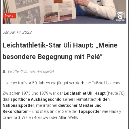
News
Januar 14, 2023
Leichtathletik-Star Uli Haupt: „Meine
besondere Begegnung mit Pelé“
Veröffentlicht von: Anzeiger24
Hildener traf vor 50 Jahren die jüngst verstorbene Fußball-Legende
Zwischen 1973 und 1979 war der
Leichtathlet Ulli Haupt
(heute 70)
das
sportliche Aushängeschild
seiner Heimatstadt
Hilden
:
Nationalsportler
, mehrfacher
deutscher Meister und
Rekordhalter
– und stets an der Seite der
Topsportler
wie Hasely
Crawford, W
aleri Borsow
oder Allan Wells.