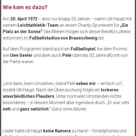
Wie kam es dazu?
Am
20. April 1973
– also vor knapp 50 Jahren – nahm Ulli Haupt mit
seinem
Leichtathletik-Team
an einem Charity-Sportevent für
„Ein
Platz an der Sonne“
(die Älteren mögen sich dieser Benefiz-Lotterie
entsinnen) im
Fußballstadion von Braunschweig
teil.
Auf dem Programm stand auch ein
Fußballspiel
, bei dem Promis
wie
Uwe Seeler
und eben auch
Pelé
(damals 32 Jahre alt) mit von
der Partie waren.
„Und dann, beim Umziehen, stand Pelé
neben mir
– einfach so“,
erzählt Ulli Haupt. Nach der Überraschung folgte ein
lockeres
unverbindliches Plaudern
. Unter normalen Umständen nichts
besonderes – in diesem Moment aber irgendwie doch. „Er war sehr
nett
und
ganz natürlich
.“ Ganz ohne Allüren.
Leider hatte Uli Haupt
keine Kamera
zu Hand – Smartphones und