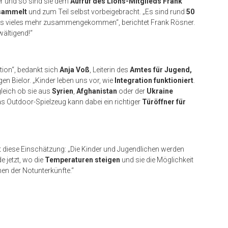
er und so sind sie dem
Aufruf des Lions-Mitglieds Frank
sammelt
und zum Teil selbst vorbeigebracht. „Es sind rund
50
les vieles mehr zusammengekommen“, berichtet Frank Rösner.
wältigend!“
tion“, bedankt sich
Anja Voß
, Leiterin des
Amtes für Jugend,
en Bielor. „Kinder leben uns vor, wie
Integration funktioniert
.
gleich ob sie aus
Syrien
,
Afghanistan
oder der
Ukraine
s Outdoor-Spielzeug kann dabei ein richtiger
Türöffner für
ilt diese Einschätzung: „Die Kinder und Jugendlichen werden
e jetzt, wo die
Temperaturen steigen
und sie die Möglichkeit
men der Notunterkünfte.“