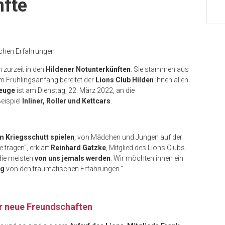
nfte
chen Erfahrungen
 zurzeit in den
Hildener Notunterkünften
. Sie stammen aus
m Frühlingsanfang bereitet der
Lions Club Hilden
ihnen allen
euge
ist am Dienstag, 22. März 2022, an die
eispiel
Inliner, Roller und Kettcars
.
m Kriegsschutt spielen
, von Mädchen und Jungen auf der
e tragen“, erklärt
Reinhard Gatzke
, Mitglied des Lions Clubs.
 die meisten
von uns jemals werden
. Wir möchten ihnen ein
ng
von den traumatischen Erfahrungen.“
ür neue Freundschaften