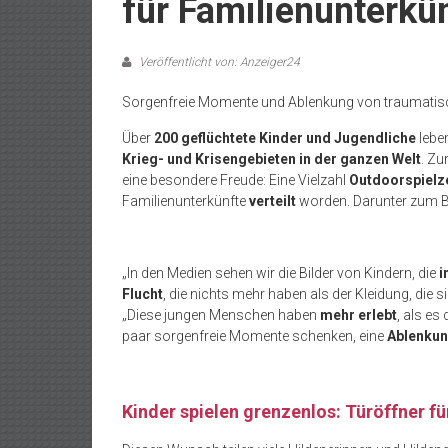
für Familienunterkü
Veröffentlicht von: Anzeiger24
Sorgenfreie Momente und Ablenkung von traumatis
Über
200 geflüchtete Kinder und Jugendliche
leben
Krieg- und Krisengebieten in der ganzen Welt
. Zu
eine besondere Freude: Eine Vielzahl
Outdoorspielz
Familienunterkünfte
verteilt
worden. Darunter zum B
„In den Medien sehen wir die Bilder von Kindern, die
i
Flucht
, die nichts mehr haben als der Kleidung, die si
„Diese jungen Menschen haben
mehr erlebt
, als es
paar sorgenfreie Momente schenken, eine
Ablenku
Kinder spielen grenzenlos: Türöffner f