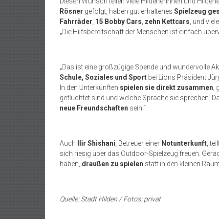
Diesen Wunsch teilen viele Hildenerinnen und Hilden
Rösner
gefolgt, haben gut erhaltenes
Spielzeug ge
Fahrräder
,
15 Bobby Cars
,
zehn Kettcars
, und vie
„Die Hilfsbereitschaft der Menschen ist einfach über
„Das ist eine großzügige Spende und wundervolle Ak
Schule, Soziales und Sport
bei Lions Präsident Jürg
In den Unterkünften
spielen sie direkt zusammen
, 
geflüchtet sind und welche Sprache sie sprechen. Da
neue Freundschaften
sein.“
Auch
Ilir Shishani
, Betreuer einer
Notunterkunft
, te
sich riesig über das Outdoor-Spielzeug freuen. Gerad
haben,
draußen zu spielen
statt in den kleinen Räu
Quelle: Stadt Hilden / Fotos: privat