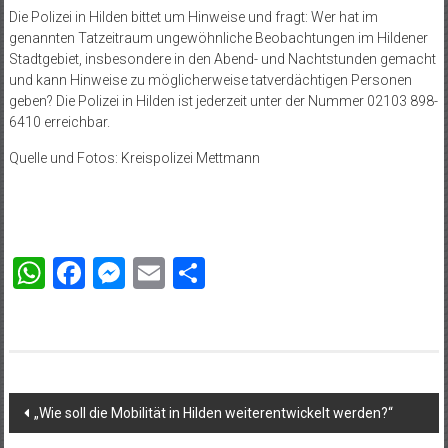
Die Polizei in Hilden bittet um Hinweise und fragt: Wer hat im
genannten Tatzeitraum ungewöhnliche Beobachtungen im Hildener
Stadtgebiet, insbesondere in den Abend- und Nachtstunden gemacht
und kann Hinweise zu möglicherweise tatverdächtigen Personen
geben? Die Polizei in Hilden ist jederzeit unter der Nummer 02103 898-
6410 erreichbar.
Quelle und Fotos: Kreispolizei Mettmann
WhatsApp
Facebook
Messenger
Email
Teilen
Beitragsnavigation
„Wie soll die Mobilität in Hilden weiterentwickelt werden?“