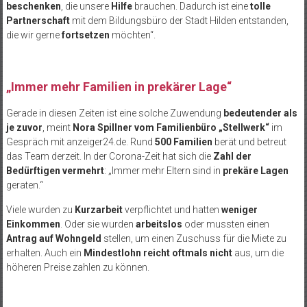
beschenken
, die unsere
Hilfe
brauchen. Dadurch ist eine
tolle
Partnerschaft
mit dem Bildungsbüro der Stadt Hilden entstanden,
die wir gerne
fortsetzen
möchten“.
„Immer mehr Familien in prekärer Lage“
Gerade in diesen Zeiten ist eine solche Zuwendung
bedeutender als
je zuvor
, meint
Nora Spillner vom Familienbüro „Stellwerk“
im
Gespräch mit anzeiger24.de. Rund
500 Familien
berät und betreut
das Team derzeit. In der Corona-Zeit hat sich die
Zahl der
Bedürftigen vermehrt
: „Immer mehr Eltern sind in
prekäre Lagen
geraten.“
Viele wurden zu
Kurzarbeit
verpflichtet und hatten
weniger
Einkommen
. Oder sie wurden
arbeitslos
oder mussten einen
Antrag auf Wohngeld
stellen, um einen Zuschuss für die Miete zu
erhalten. Auch ein
Mindestlohn reicht oftmals nicht
aus, um die
höheren Preise zahlen zu können.