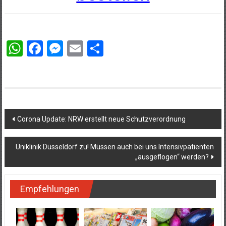
WhatsApp
Facebook
Messenger
Email
Teilen
Beitragsnavigation
Corona Update: NRW erstellt neue Schutzverordnung
Uniklinik Düsseldorf zu! Müssen auch bei uns Intensivpatienten
„ausgeflogen“ werden?
Empfehlungen