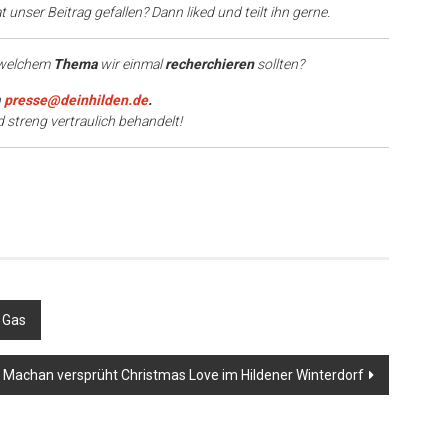
 unser Beitrag gefallen? Dann liked und teilt ihn gerne.
 welchem
Thema
wir einmal
recherchieren
sollten?
n
presse@deinhilden.de
.
d streng vertraulich behandelt!
 Gas
r Machan versprüht Christmas Love im Hildener Winterdorf