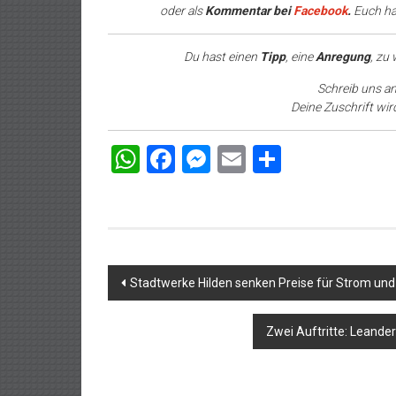
oder als
Kommentar bei
Facebook
.
Euch hat
Du hast einen
Tipp
, eine
Anregung
, zu
Schreib uns a
Deine Zuschrift wir
WhatsApp
Facebook
Messenger
Email
Teilen
Beitragsnavigation
Stadtwerke Hilden senken Preise für Strom und
Zwei Auftritte: Leande