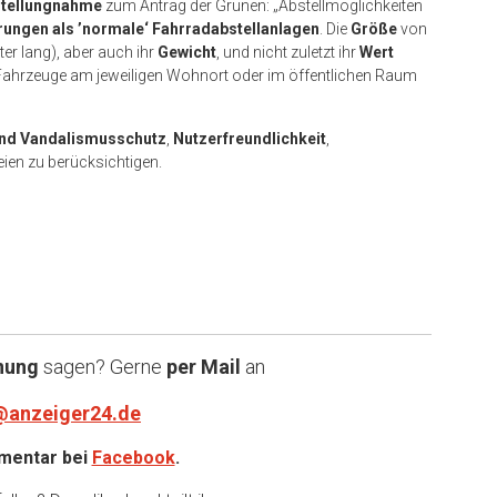
tellungnahme
zum Antrag der Grünen: „Abstellmöglichkeiten
ungen als ’normale‘ Fahrradabstellanlagen
. Die
Größe
von
er lang), aber auch ihr
Gewicht
, und nicht zuletzt ihr
Wert
 Fahrzeuge am jeweiligen Wohnort oder im öffentlichen Raum
und Vandalismusschutz
,
Nutzerfreundlichkeit
,
ien zu berücksichtigen.
nung
sagen? Gerne
per Mail
an
@anzeiger24.de
entar bei
Facebook
.