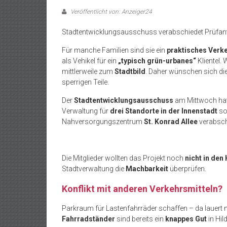
Veröffentlicht von: Anzeiger24
Stadtentwicklungsausschuss verabschiedet Prüfan
Für manche Familien sind sie ein
praktisches Verke
als Vehikel für ein
„typisch grün-urbanes“
Klientel.
mittlerweile zum
Stadtbild
. Daher wünschen sich di
sperrigen Teile.
Der
Stadtentwicklungsausschuss
am Mittwoch hat 
Verwaltung für
drei Standorte in der Innenstadt
so
Nahversorgungszentrum
St. Konrad Allee
verabsch
Die Mitglieder wollten das Projekt noch
nicht in den
Stadtverwaltung die
Machbarkeit
überprüfen.
Konflikt mit anderen Verkehrsmitteln?
Parkraum für Lastenfahrräder schaffen – da lauert
Fahrradständer
sind bereits ein
knappes Gut
in Hil