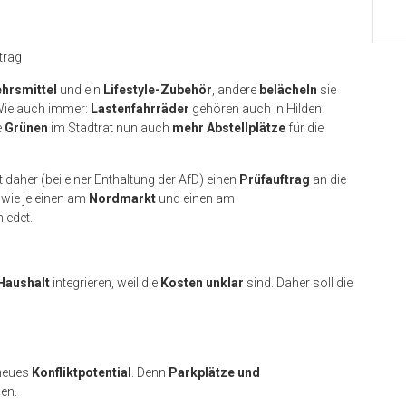
trag
hrsmittel
und ein
Lifestyle-Zubehör
, andere
belächeln
sie
 Wie auch immer:
Lastenfahrräder
gehören auch in Hilden
e
Grünen
im Stadtrat nun auch
mehr Abstellplätze
für die
daher (bei einer Enthaltung der AfD) einen
Prüfauftrag
an die
wie je einen am
Nordmarkt
und einen am
iedet.
 Haushalt
integrieren, weil die
Kosten unklar
sind. Daher soll die
 neues
Konfliktpotential
. Denn
Parkplätze und
den.