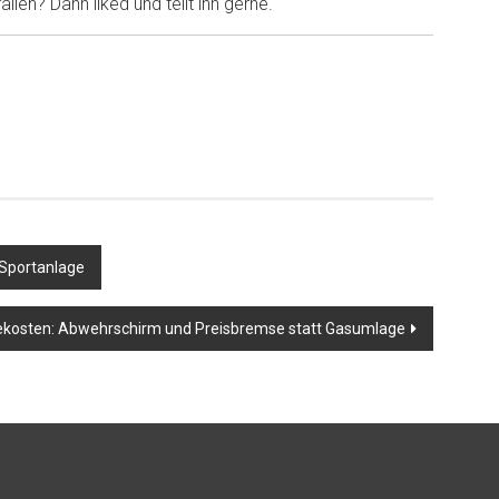
llen? Dann liked und teilt ihn gerne.
 Sportanlage
ekosten: Abwehrschirm und Preisbremse statt Gasumlage