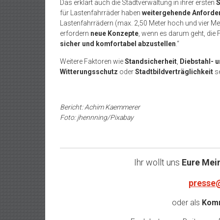
Das erklärt auch die Stadtverwaltung in ihrer ersten
S
für Lastenfahrräder haben
weitergehende Anforder
Lastenfahrrädern (max. 2,50 Meter hoch und vier Met
erfordern
neue Konzepte
, wenn es darum geht, die
sicher und komfortabel abzustellen
.“
Weitere Faktoren wie
Standsicherheit
,
Diebstahl- 
Witterungsschutz
oder
Stadtbildverträglichkeit
se
Bericht: Achim Kaemmerer
Foto: jhennning/Pixabay
Ihr wollt uns
Eure Mei
presse
oder als
Komm