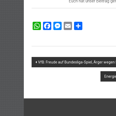
Euch hat unser Beitrag gefa
WhatsApp
Facebook
Messenger
Email
Teilen
Beitragsnavigation
VfB: Freude auf Bundesliga-Spiel, Ärger wegen
Energi