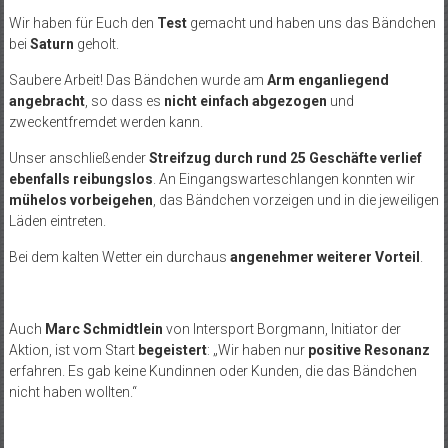
Wir haben für Euch den
Test
gemacht und haben uns das Bändchen
bei
Saturn
geholt.
Saubere Arbeit! Das Bändchen wurde am
Arm enganliegend
angebracht
, so dass es
nicht einfach abgezogen
und
zweckentfremdet werden kann.
Unser anschließender
Streifzug durch rund 25 Geschäfte verlief
ebenfalls reibungslos
. An Eingangswarteschlangen konnten wir
mühelos vorbeigehen
, das Bändchen vorzeigen und in die jeweiligen
Läden eintreten.
Bei dem kalten Wetter ein durchaus
angenehmer weiterer Vorteil
.
Auch
Marc Schmidtlein
von Intersport Borgmann, Initiator der
Aktion, ist vom Start
begeistert
: „Wir haben nur
positive Resonanz
erfahren. Es gab keine Kundinnen oder Kunden, die das Bändchen
nicht haben wollten.“