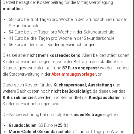
Derzeit beträgt der Kostenbeitrag für die Mittagsverpflegung
monatlich
68 Euro bei fünf Tagen pro Woche in den Grundschulen und der
Sekundarschule
54 Euro bei vier Tagen pro Woche in der Sekundarschule
41 Euro bei drei Tagen pro Woche in der Sekundarschule
66 Euro in den städt. Kindertageseinrichtungen
Dies sei aber
nicht mehr kostendeckend
. Allein bei den städtischen
Kindertageseinrichtungen müsste der Beitrag in den städtischen
Kitas zu gewährleisten auf rund
87 Euro angepasst
werden, rechnet
die Stadtverwaltung in der
Abstimmungsvorlage
vor.
Dabei seien Kosten für das
Küchenpersonal, Ausstattung
und
weitere Sachkosten noch
nicht berücksichtigt
, da diese über das
KiBiz refinanziert
werden und Bestandteil der
Kindpauschalen
für
Kindertageseinrichtungen sind.
Die Neuberechnung hat nun folgende
neuen Beiträge
ergeben:
Grundschulen
: 85 Euro (+
25 %
)
Marie-Colinet-Sekundarschule
: 71 für fünf Tage pro Woche