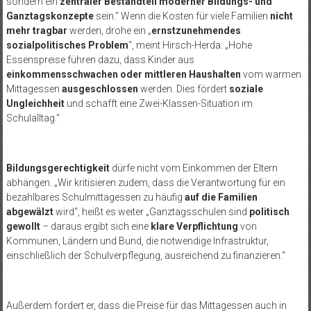
sondern ein
zentraler Bestandteil moderner Bildungs- und
Ganztagskonzepte
sein.“ Wenn die Kosten für viele Familien
nicht
mehr tragbar
werden, drohe ein „
ernstzunehmendes
sozialpolitisches Problem
“, meint Hirsch-Herda: „Hohe
Essenspreise führen dazu, dass Kinder aus
einkommensschwachen oder mittleren Haushalten
vom warmen
Mittagessen
ausgeschlossen
werden. Dies fördert
soziale
Ungleichheit
und schafft eine Zwei-Klassen-Situation im
Schulalltag.“
Bildungsgerechtigkeit
dürfe nicht vom Einkommen der Eltern
abhängen. „Wir kritisieren zudem, dass die Verantwortung für ein
bezahlbares Schulmittagessen zu häufig
auf die Familien
abgewälzt
wird“, heißt es weiter „Ganztagsschulen sind
politisch
gewollt
– daraus ergibt sich eine
klare Verpflichtung
von
Kommunen, Ländern und Bund, die notwendige Infrastruktur,
einschließlich der Schulverpflegung, ausreichend zu finanzieren.“
Außerdem fordert er, dass die Preise für das Mittagessen auch in