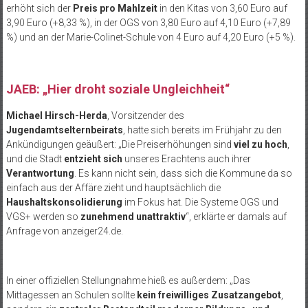
erhöht sich der
Preis pro Mahlzeit
in den Kitas von 3,60 Euro auf
3,90 Euro (+8,33 %), in der OGS von 3,80 Euro auf 4,10 Euro (+7,89
%) und an der Marie-Colinet-Schule von 4 Euro auf 4,20 Euro (+5 %).
JAEB: „Hier droht soziale Ungleichheit“
Michael Hirsch-Herda
, Vorsitzender des
Jugendamtselternbeirats
, hatte sich bereits im Frühjahr zu den
Ankündigungen geäußert: „Die Preiserhöhungen sind
viel zu hoch
,
und die Stadt
entzieht sich
unseres Erachtens auch ihrer
Verantwortung
. Es kann nicht sein, dass sich die Kommune da so
einfach aus der Affäre zieht und hauptsächlich die
Haushaltskonsolidierung
im Fokus hat. Die Systeme OGS und
VGS+ werden so
zunehmend unattraktiv
“, erklärte er damals auf
Anfrage von anzeiger24.de.
In einer offiziellen Stellungnahme hieß es außerdem: „Das
Mittagessen an Schulen sollte
kein freiwilliges Zusatzangebot
,