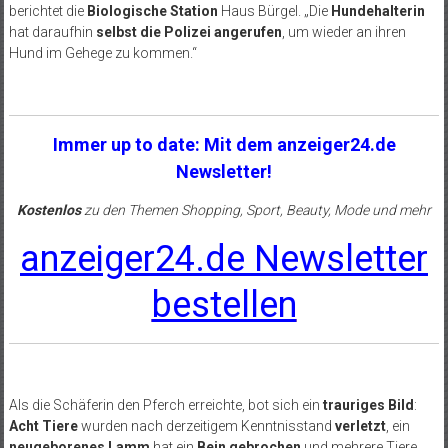
berichtet die
Biologische Station
Haus Bürgel. „Die
Hundehalterin
hat daraufhin
selbst die Polizei angerufen
, um wieder an ihren
Hund im Gehege zu kommen.“
Immer up to date: Mit dem anzeiger24.de
Newsletter!
Kostenlos
zu den Themen Shopping, Sport, Beauty, Mode und mehr
anzeiger24.de Newsletter
bestellen
Als die Schäferin den Pferch erreichte, bot sich ein
trauriges Bild
:
Acht Tiere
wurden nach derzeitigem Kenntnisstand
verletzt
, ein
neugeborenes Lamm
hat ein
Bein gebrochen
und mehrere Tiere