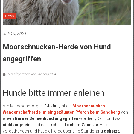
News
Juli 16, 2021
Moorschnucken-Herde von Hund
angegriffen
Veröffentlicht von: Anzeiger24
Hunde bitte immer anleinen
Am Mittwochmorgen,
14. Juli,
ist die
Moorschnucken-
Wanderschafherde im eingezäunten Pferch beim Sandberg
von
einem
Berner Sennenhund angegriffen
worden. „Der Hund war
nicht angeleint
und ist durch ein
Loch im Zaun
zur Herde
vorgedrungen und hat die Herde über eine Stunde lang
gehetzt
„,