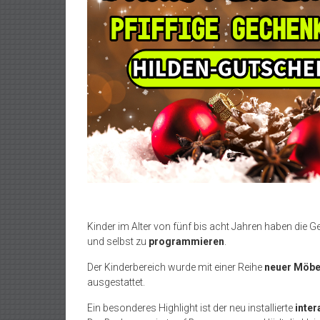
Kinder im Alter von fünf bis acht Jahren haben die 
und selbst zu
programmieren
.
Der Kinderbereich wurde mit einer Reihe
neuer Möbe
ausgestattet.
Ein besonderes Highlight ist der neu installierte
inter