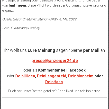
Arbeitgebertestung oder Selbsttest) vor Dienstantritt für die Dauer
von
fünf Tagen
. Diese Pflicht wurde in der Coronaschutzverordnung
ergänzt.
Quelle: Gesundheitsministerium NRW, 4. Mai 2022
Foto: G.Altmann/Pixabay
Ihr wollt uns
Eure Meinung
sagen? Gerne
per Mail
an
presse@anzeiger24.de
oder als
Kommentar bei
Facebook
unter
DeinHilden
,
DeinLangenfeld
,
DeinMonheim
oder
DeinHaan
.
Euch hat unser Beitrag gefallen? Dann liked und teilt ihn gerne.