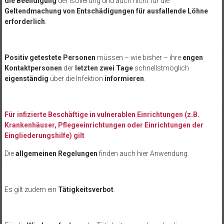
die Beendigung
der Isolierung und auch nicht für die
Geltendmachung von Entschädigungen für ausfallende Löhne
erforderlich
.
Positiv getestete Personen
müssen – wie bisher – ihre
engen
Kontaktpersonen
der
letzten zwei Tage
schnellstmöglich
eigenständig
über die Infektion
informieren
.
Für infizierte Beschäftige in vulnerablen Einrichtungen (z.B.
Krankenhäuser, Pflegeeinrichtungen oder Einrichtungen der
Eingliederungshilfe) gilt
Die
allgemeinen Regelungen
finden auch hier Anwendung.
Es gilt zudem ein
Tätigkeitsverbot
.