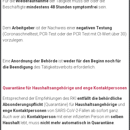
Für die
Wiederaufnahme
der Tätigkeit muss der oder die
Beschäftigte
mindestens 48 Stunden symptomfrei
sein.
Dem
Arbeitgeber
ist der Nachweis einer
negativen Testung
(Coronaschnelltest, PCR-Test oder der PCR Test mit Ct-Wert über 30)
vorzulegen.
Eine
Anordnung der Behörde
ist
weder für den Beginn noch für
die Beendigung
des Tätigkeitsverbots erforderlich.
Quarantäne für Haushaltsangehörige und enge Kontaktpersonen
Entsprechend der Empfehlungen des RKI
entfällt die behördliche
Absonderungspflicht
(Quarantäne) für
Haushaltsangehörige
und
enge Kontaktpersonen
von SARS-CoV-2-Fällen ab sofort ganz.
Auch wer als
Kontaktperson
mit einer infizierten Person im
selben
Haushalt
lebt, muss
nicht mehr automatisch in Quarantäne
.