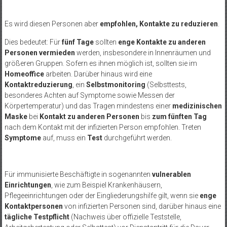
Es wird diesen Personen aber
empfohlen, Kontakte zu reduzieren
.
Dies bedeutet: Für
fünf Tage
sollten
enge Kontakte zu anderen
Personen
vermieden
werden, insbesondere in Innenräumen und
größeren Gruppen. Sofern es ihnen möglich ist, sollten sie im
Homeoffice
arbeiten. Darüber hinaus wird eine
Kontaktreduzierung
, ein
Selbstmonitoring
(Selbsttests,
besonderes Achten auf Symptome sowie Messen der
Körpertemperatur) und das Tragen mindestens einer
medizinischen
Maske
bei
Kontakt zu anderen Personen
bis
zum fünften Tag
nach dem Kontakt mit der infizierten Person empfohlen. Treten
Symptome
auf, muss ein
Test
durchgeführt werden.
Für immunisierte Beschäftigte in sogenannten
vulnerablen
Einrichtungen
, wie zum Beispiel Krankenhäusern,
Pflegeeinrichtungen oder der Eingliederungshilfe gilt, wenn sie
enge
Kontaktpersonen
von infizierten Personen sind, darüber hinaus eine
tägliche Testpflicht
(Nachweis über offizielle Teststelle,