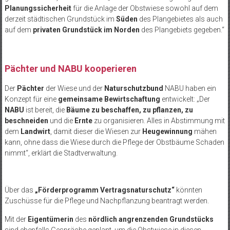
Planungssicherheit
für die Anlage der Obstwiese sowohl auf dem
derzeit städtischen Grundstück im
Süden
des Plangebietes als auch
auf dem
privaten Grundstück im Norden
des Plangebiets gegeben.“
Pächter und NABU kooperieren
Der
Pächter
der Wiese und der
Naturschutzbund
NABU haben ein
Konzept für eine
gemeinsame Bewirtschaftung
entwickelt: „Der
NABU
ist bereit, die
Bäume zu beschaffen, zu pflanzen, zu
beschneiden
und die
Ernte
zu organisieren. Alles in Abstimmung mit
dem
Landwirt
, damit dieser die Wiesen zur
Heugewinnung
mähen
kann, ohne dass die Wiese durch die Pflege der Obstbäume Schaden
nimmt“, erklärt die Stadtverwaltung.
Über das
„Förderprogramm Vertragsnaturschutz“
könnten
Zuschüsse für die Pflege und Nachpflanzung beantragt werden.
Mit der
Eigentümerin
des
nördlich angrenzenden Grundstücks
sind ebenfalls Gespräche geplant, um die Obstwiese in diesen