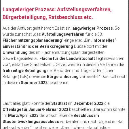
Langwieriger Prozess: Aufstellungsverfahren,
Bürgerbeteiligung, Ratsbeschluss etc.
Aus der Antwort geht hervor: Es ist ein
langwieriger Prozess
. So
wurde zunächst „das
Aufstellungsverfahren
für die 53.
Flächennutzungsplanänderung
“ eingeleitet. „Ein
‚informelles‘
Einverständnis der Bezirksregierung
Düsseldorf mit der
Umwandlung
des im Flächennutzungsplan dargestellten
Gewerbegebietes zu
Fläche für die Landwirtschaft
liegt inzwischen
vor“, erklärt die Stadt Hilden. „Derzeit werden in diesem Verfahren die
frühzeitige Beteiligung
der Behörden und Träger öffentlicher
Belange (TöB) sowie die
Bürgeranhörung
vorbereitet.“ Das soll noch
in diesem
Sommer 2022
geschehen.
Läuft alles glatt, könnte der
Stadtrat
im
Dezember 2022
die
Offenlage für Januar/Februar 2023
beschließen. „Daraufhin könnte
im
März/April 2023
der abschließende
Beschluss im
Stadtentwicklungsausschuss
vorberaten und nachfolgend im Rat
gefasst werden“, heißt es weiter. „Damit wäre die langfristige