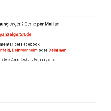
nung
sagen? Gerne
per Mail
an
@anzeiger24.de
entar bei
Facebook
nfeld
,
DeinMonheim
oder
DeinHaan
.
allen? Dann liked und teilt ihn gerne.