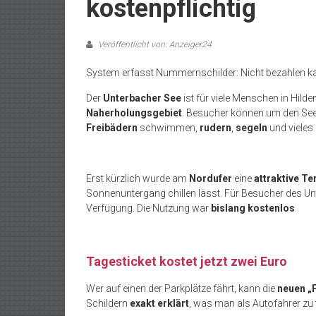
kostenpflichtig
Veröffentlicht von: Anzeiger24
System erfasst Nummernschilder: Nicht bezahlen k
Der
Unterbacher See
ist für viele Menschen in Hil
Naherholungsgebiet
. Besucher können um den Se
Freibädern
schwimmen,
rudern
,
segeln
und vieles
Erst kürzlich wurde am
Nordufer
eine
attraktive Te
Sonnenuntergang chillen lässt. Für Besucher des Un
Verfügung. Die Nutzung war
bislang kostenlos
.
Tagesticket kostet jetzt zwei Euro
Wer auf einen der Parkplätze fährt, kann die
neuen „
Schildern
exakt erklärt
, was man als Autofahrer zu 