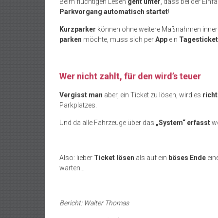
Beim flüchtigen Lesen
geht unter
, dass bei der Einf
Parkvorgang automatisch startet
!
Kurzparker
können ohne weitere Maßnahmen inner
parken
möchte, muss sich per
App
ein
Tagesticket
Wer nicht zahlt, für den wird’s teuer
Vergisst man
aber, ein Ticket zu lösen, wird es
richt
Parkplatzes.
Und da alle Fahrzeuge über das
„System“ erfasst
we
Also: lieber
Ticket lösen
als auf ein
böses Ende
ein
warten…
Bericht: Walter Thomas