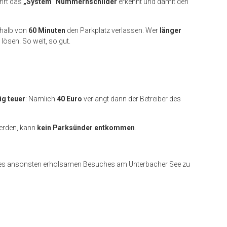
ahrt das
„System“ Nummernschilder
erkennt und damit den
halb von
60 Minuten
den Parkplatz verlassen. Wer
länger
lösen. So weit, so gut.
ig teuer
: Nämlich
40 Euro
verlangt dann der Betreiber des
rden, kann
kein Parksünder entkommen
.
es ansonsten erholsamen Besuches am Unterbacher See zu