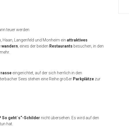
ann teuer werden
den, Haan, Langenfeld und Monheim ein
attraktives
e
wandern
, eines der beiden
Restaurants
besuchen, in den
 mehr.
rrasse
eingerichtet, auf der sich herrlich in den
terbacher Sees stehen eine Reihe großer
Parkplätze
zur
P So geht´s“-Schilder
nicht übersehen. Es wird auf den
tun hat.