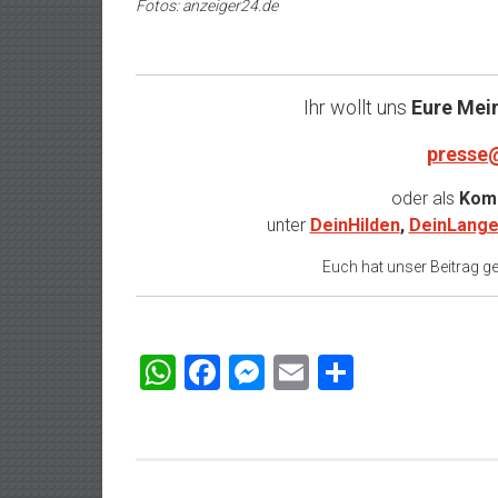
Fotos: anzeiger24.de
Ihr wollt uns
Eure Mei
presse
oder als
Komm
unter
DeinHilden
,
DeinLange
Euch hat unser Beitrag gef
WhatsApp
Facebook
Messenger
Email
Teilen