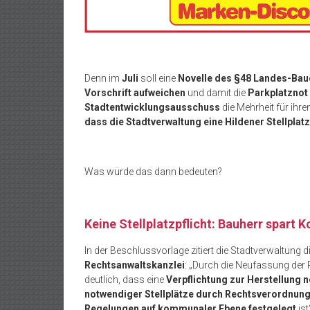
Denn im
Juli
soll eine
Novelle des §48 Landes-Ba
Vorschrift aufweichen
und damit die
Parkplatznot
Stadtentwicklungsausschuss
die Mehrheit für ihr
dass die Stadtverwaltung eine Hildener Stellplat
Was würde das dann bedeuten?
Keine Stellplatzpflicht: Bauherr spart 
In der Beschlussvorlage zitiert die Stadtverwaltung d
Rechtsanwaltskanzlei
: „Durch die Neufassung der
deutlich, dass eine
Verpflichtung zur Herstellung 
notwendiger Stellplätze durch Rechtsverordnun
Regelungen auf kommunaler Ebene festgelegt
ist