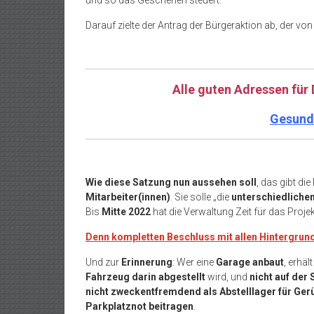
Darauf zielte der Antrag der Bürgeraktion ab, der vo
Alle guten Adressen für 
Gesund 
Wie diese Satzung nun aussehen soll
, das gibt die
Mitarbeiter(innen)
. Sie solle „die
unterschiedlichen
Bis
Mitte 2022
hat die Verwaltung Zeit für das Projekt
Denn kompletten Beschluss mit allen Hintergrund
Und zur
Erinnerung
: Wer eine
Garage anbaut
, erhäl
Fahrzeug darin abgestellt
wird, und
nicht auf der 
nicht zweckentfremdend als Abstelllager für Ge
Parkplatznot beitragen
.