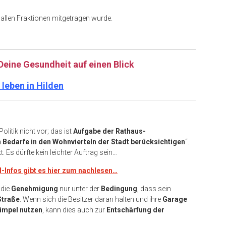
n allen Fraktionen mitgetragen wurde.
Deine Gesundheit auf einen Blick
leben in Hilden
 Politik nicht vor; das ist
Aufgabe der Rathaus-
 Bedarfe in den Wohnvierteln der Stadt berücksichtigen
“.
. Es dürfte kein leichter Auftrag sein…
-Infos gibt es hier zum nachlesen…
t die
Genehmigung
nur unter der
Bedingung
, dass sein
Straße
. Wenn sich die Besitzer daran halten und ihre
Garage
rümpel nutzen
, kann dies auch zur
Entschärfung der