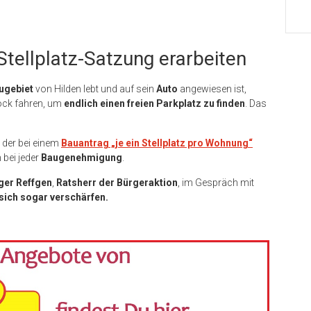
Stellplatz-Satzung erarbeiten
ugebiet
von Hilden lebt und auf sein
Auto
angewiesen ist,
ock fahren, um
endlich einen freien Parkplatz zu finden
. Das
 der bei einem
Bauantrag „je ein Stellplatz pro Wohnung“
n bei jeder
Baugenehmigung
.
ger Reffgen
,
Ratsherr der Bürgeraktion
, im Gespräch mit
 sich sogar verschärfen.