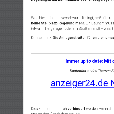
Was hier juristisch verschwurbelt klingt, heißt überset
keine Stellplatz-Regelung mehr
. Ein Bauherr mus
(etwa in Tiefgaragen oder am Straßenrand) – was 
Konsequenz:
Die Anliegerstraßen füllen sich ums
Immer up to date: Mit
Kostenlos
zu den Themen Sh
anzeiger24.de N
Dies kann nur dadurch
verhindert
werden, wenn die 
und so das Geschehen steuert.