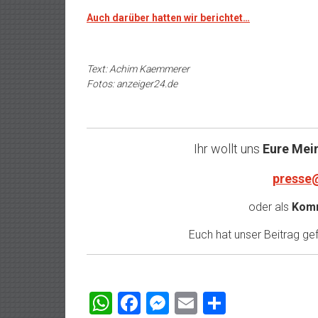
Auch darüber hatten wir berichtet…
Text: Achim Kaemmerer
Fotos: anzeiger24.de
Ihr wollt uns
Eure Mei
presse
oder als
Komm
Euch hat unser Beitrag gefa
WhatsApp
Facebook
Messenger
Email
Teilen