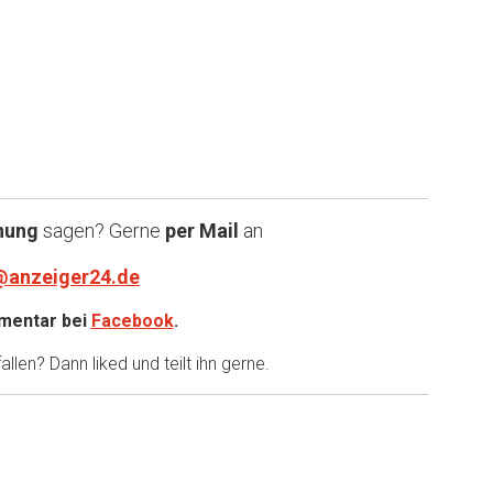
nung
sagen? Gerne
per Mail
an
@anzeiger24.de
entar bei
Facebook
.
llen? Dann liked und teilt ihn gerne.