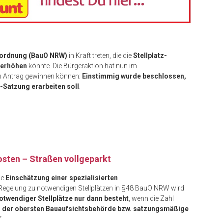
uordnung (BauO NRW)
in Kraft treten, die die
Stellplatz-
 erhöhen
könnte. Die Bürgeraktion hat nun im
en Antrag gewinnen können:
Einstimmig wurde beschlossen,
z-Satzung erarbeiten soll
.
Kosten – Straßen vollgeparkt
ie
Einschätzung einer spezialisierten
 Regelung zu notwendigen Stellplätzen in §48 BauO NRW wird
notwendiger Stellplätze nur dann besteht
, wenn die Zahl
g der obersten Bauaufsichtsbehörde bzw. satzungsmäßige
“.