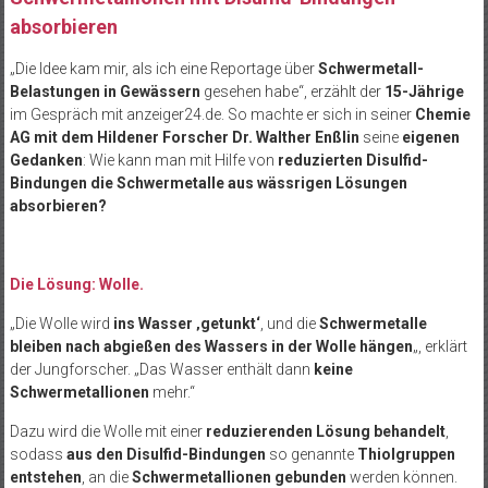
absorbieren
„Die Idee kam mir, als ich eine Reportage über
Schwermetall-
Belastungen in Gewässern
gesehen habe“, erzählt der
15-Jährige
im Gespräch mit anzeiger24.de. So machte er sich in seiner
Chemie
AG mit dem Hildener Forscher Dr. Walther Enßlin
seine
eigenen
Gedanken
: Wie kann man mit Hilfe von
reduzierten Disulfid-
Bindungen die Schwermetalle aus wässrigen Lösungen
absorbieren?
Die Lösung: Wolle.
„Die Wolle wird
ins Wasser ‚getunkt‘
, und die
Schwermetalle
bleiben nach abgießen des Wassers in der Wolle hängen
„, erklärt
der Jungforscher. „Das Wasser enthält dann
keine
Schwermetallionen
mehr.“
Dazu wird die Wolle mit einer
reduzierenden Lösung behandelt
,
sodass
aus den Disulfid-Bindungen
so genannte
Thiolgruppen
entstehen
, an die
Schwermetallionen gebunden
werden können.