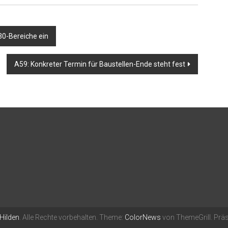
30-Bereiche ein
A59: Konkreter Termin für Baustellen-Ende steht fest
 Hilden
. Alle Rechte vorbehalten. Theme:
ColorNews
von ThemeGrill. Präs