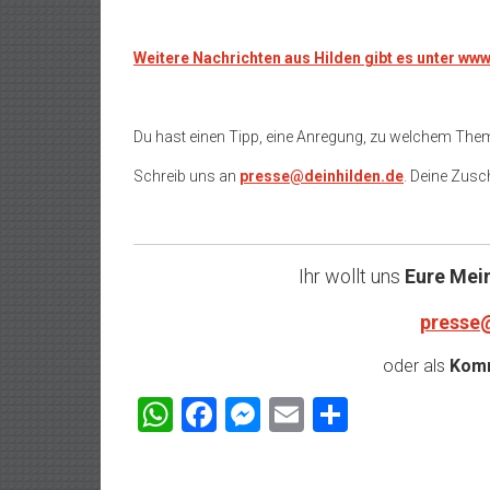
Weitere Nachrichten aus Hilden gibt es unter ww
Du hast einen Tipp, eine Anregung, zu welchem The
Schreib uns an
presse@deinhilden.de
. Deine Zusch
Ihr wollt uns
Eure Mei
presse
oder als
Komm
WhatsApp
Facebook
Messenger
Email
Teilen