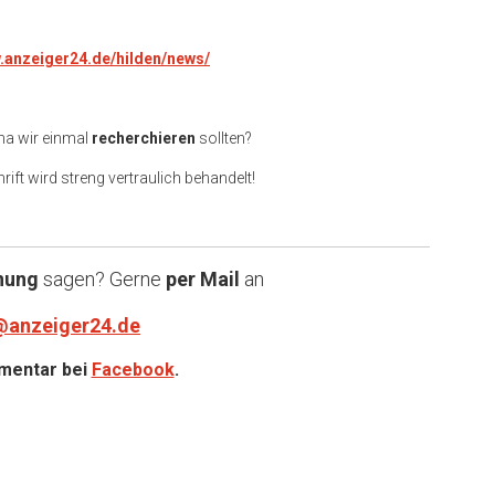
w.anzeiger24.de/hilden/news/
ma wir einmal
recherchieren
sollten?
rift wird streng vertraulich behandelt!
nung
sagen? Gerne
per Mail
an
@anzeiger24.de
entar bei
Facebook
.