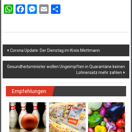
WhatsApp
Facebook
Messenger
Email
Teilen
Beitragsnavigation
Corona Update: Der Dienstag im Kreis Mettmann
Gesundheitsminister wollen Ungeimpften in Quarantäne keinen
Lohnersatz mehr zahlen
Empfehlungen