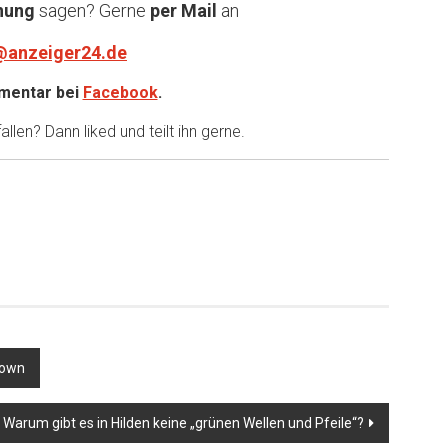
nung
sagen? Gerne
per Mail
an
@anzeiger24.de
entar bei
Facebook
.
llen? Dann liked und teilt ihn gerne.
down
Warum gibt es in Hilden keine „grünen Wellen und Pfeile“?