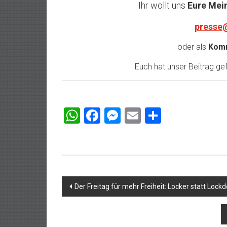
Ihr wollt uns
Eure Mei
presse
oder als
Komm
Euch hat unser Beitrag gefa
WhatsApp
Facebook
Messenger
Email
Teilen
Beitragsnavigation
Der Freitag für mehr Freiheit: Locker statt Lock