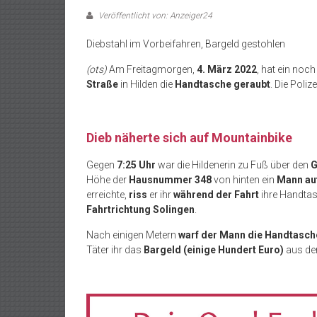
Veröffentlicht von: Anzeiger24
Diebstahl im Vorbeifahren, Bargeld gestohlen
(ots)
Am Freitagmorgen,
4. März 2022
, hat ein noc
Straße
in Hilden die
Handtasche geraubt
. Die Poliz
Dieb näherte sich auf Mountainbike
Gegen
7:25 Uhr
war die Hildenerin zu Fuß über den
G
Höhe der
Hausnummer 348
von hinten ein
Mann auf
erreichte,
riss
er ihr
während der Fahrt
ihre Handtas
Fahrtrichtung Solingen
.
Nach einigen Metern
warf der Mann die Handtasche
Täter ihr das
Bargeld (einige Hundert Euro)
aus de