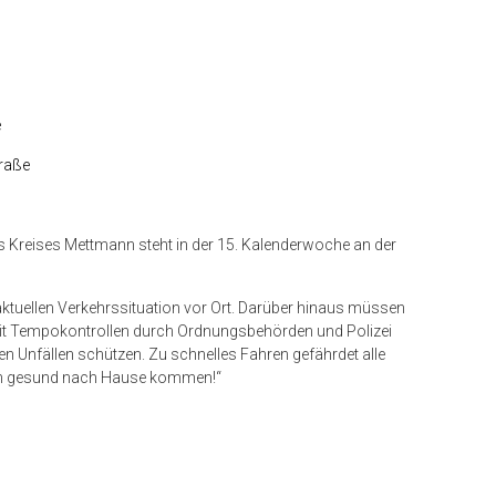
e
traße
Kreises Mettmann steht in der 15. Kalenderwoche an der
tuellen Verkehrssituation vor Ort. Darüber hinaus müssen
mit Tempokontrollen durch Ordnungsbehörden und Polizei
en Unfällen schützen. Zu schnelles Fahren gefährdet alle
hen gesund nach Hause kommen!“