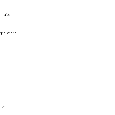
straße
p
ger Straße
aße