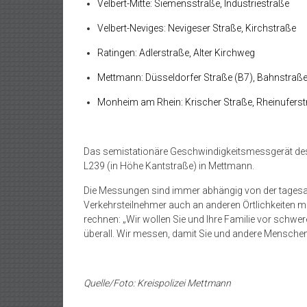
Velbert-Mitte: Siemensstraße, Industriestraße
Velbert-Neviges: Nevigeser Straße, Kirchstraße
Ratingen: Adlerstraße, Alter Kirchweg
Mettmann: Düsseldorfer Straße (B7), Bahnstraß
Monheim am Rhein: Krischer Straße, Rheinufers
Das semistationäre Geschwindigkeitsmessgerät des 
L239 (in Höhe Kantstraße) in Mettmann.
Die Messungen sind immer abhängig von der tagesak
Verkehrsteilnehmer auch an anderen Örtlichkeiten 
rechnen: „Wir wollen Sie und Ihre Familie vor schwer
überall. Wir messen, damit Sie und andere Mensc
Quelle/Foto: Kreispolizei Mettmann