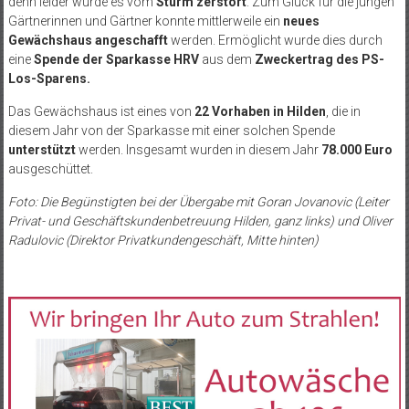
denn leider wurde es vom
Sturm zerstört
. Zum Glück für die jungen
Gärtnerinnen und Gärtner konnte mittlerweile ein
neues
Gewächshaus angeschafft
werden. Ermöglicht wurde dies durch
eine
Spende der Sparkasse HRV
aus dem
Zweckertrag des PS-
Los-Sparens.
Das Gewächshaus ist eines von
22 Vorhaben in Hilden
, die in
diesem Jahr von der Sparkasse mit einer solchen Spende
unterstützt
werden. Insgesamt wurden in diesem Jahr
78.000 Euro
ausgeschüttet.
Foto: Die Begünstigten bei der Übergabe mit Goran Jovanovic (Leiter
Privat- und Geschäftskundenbetreuung Hilden, ganz links) und Oliver
Radulovic (Direktor Privatkundengeschäft, Mitte hinten)