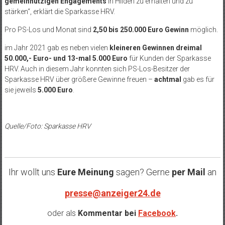
gemeinnützigen Engagements
in Hilden zu erhalten und zu
stärken“, erklärt die Sparkasse HRV.
Pro PS-Los und Monat sind
2,50 bis 250.000 Euro Gewinn
möglich.
im Jahr 2021 gab es neben vielen
kleineren Gewinnen dreimal
50.000,- Euro- und 13-mal 5.000 Euro
für Kunden der Sparkasse
HRV. Auch in diesem Jahr konnten sich PS-Los-Besitzer der
Sparkasse HRV über größere Gewinne freuen –
achtmal
gab es für
sie jeweils
5.000 Euro
.
Quelle/Foto: Sparkasse HRV
Ihr wollt uns
Eure Meinung
sagen? Gerne
per Mail
an
presse@anzeiger24.de
oder als
Kommentar bei
Facebook
.