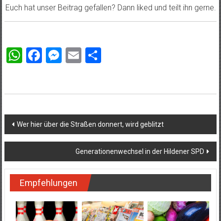
Euch hat unser Beitrag gefallen? Dann liked und teilt ihn gerne.
WhatsApp
Facebook
Messenger
Email
Teilen
Beitragsnavigation
Wer hier über die Straßen donnert, wird geblitzt
Generationenwechsel in der Hildener SPD
Empfehlungen