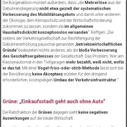
Die Bürgeraktion moniert außerdem, dass „die
Mehrerlöse
aus der
Gebührensteigerung
nicht etwa gezielt der systematischen
Verbesserung des Mobilitätsangebots
und damit unter anderem
der Ökologie, dem Klimaschutz und der Wirtschaftsförderung
zukommen zu lassen, sondern sie
im allgemeinen
Haushaltsdickicht konzeptionslos versanden
“. Reffgen: „Die
seitens der Verkehrsgesellschaft zur Rechtfertigung der
Gebührenerhöhung pauschal genannten
‚betriebswirtschaftlichen
Gründe‘
bedeuteten nichts anderes, als die
bloße Verbesserung
des Geschäftsergebnisses
der Gesellschaft. Das Problem: Wer am
Kassenautomat in den Tiefgaragen
mehr bezahlt, weiß nicht, wofür
er das tut
. Mit einer
Vogel-friss-oder-stirb-Methode
lässt sich bei
der Bevölkerung
keine Akzeptanz
erzielen für den dringend
erforderlichen, kostspieligen
Umbau der Verkehrsinfrastruktur
.“
Grüne: „Einkaufsstadt geht auch ohne Auto“
Die Ratsfraktion der
Grünen
dagegen sieht
keine negativen
Auswirkungen
auf die lokale Wirtschaft.