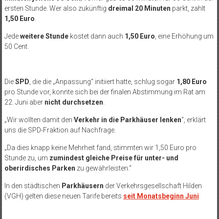
ersten Stunde. Wer also zukünftig
dreimal 20 Minuten
parkt, zahlt
1,50 Euro
.
Jede
weitere Stunde
kostet dann auch
1,50 Euro
, eine Erhöhung um
50 Cent.
Die
SPD
, die die „Anpassung“ initiiert hatte, schlug sogar
1,80 Euro
pro Stunde vor, konnte sich bei der finalen Abstimmung im Rat am
22. Juni aber
nicht durchsetzen
.
„Wir wollten damit den
Verkehr in die Parkhäuser lenken
“, erklärt
uns die SPD-Fraktion auf Nachfrage.
„Da dies knapp keine Mehrheit fand, stimmten wir 1,50 Euro pro
Stunde zu, um
zumindest gleiche Preise für unter- und
oberirdisches Parken
zu gewährleisten.“
In den städtischen
Parkhäusern
der Verkehrsgesellschaft Hilden
(VGH) gelten diese neuen Tarife bereits
seit Monatsbeginn Juni
.