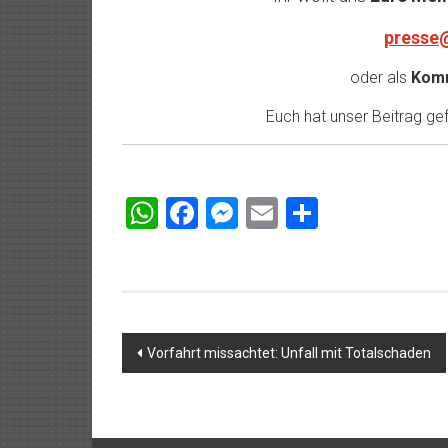
presse
oder als
Komm
Euch hat unser Beitrag gefa
WhatsApp
Facebook
Messenger
Email
Teilen
Beitragsnavigation
Vorfahrt missachtet: Unfall mit Totalschaden