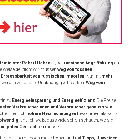
tzminister Robert Habeck
: „Der
russische Angriffskrieg
auf
he Weise deutlich: Wir müssen
weg von fossilen
 Erpressbarkeit von russischen Importen
. Nur mit
mehr
z
werden wir unsere Unabhängigkeit stärken.
Weg vom
 hin zu
Energieeinsparung und Energieeffizienz
. Die Preise
lasten Verbraucherinnen und Verbraucher genauso wie
chen deutlich
höhere Heizrechnungen
bekommen als sonst.
notwendig
, und ich weiß, dass viele schon schauen, wo sie
auf jeden Cent achten
müssen.
t für das Thema noch mal erhöhen und mit
Tipps, Hinweisen