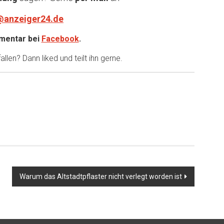
@anzeiger24.de
entar bei
Facebook
.
llen? Dann liked und teilt ihn gerne.
Warum das Altstadtpflaster nicht verlegt worden ist