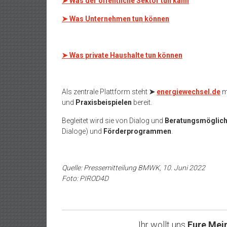
➤
Was der öffentliche Sektor tun kann
➤
Was Unternehmen tun können
➤
Was private Haushalte tun können
Als zentrale Plattform steht
➤
energiewechsel.de
mi
und
Praxisbeispielen
bereit.
Begleitet wird sie von Dialog und
Beratungsmöglich
Dialoge) und
Förderprogrammen
.
Quelle: Pressemitteilung BMWK, 10. Juni 2022
Foto: PIROD4D
Ihr wollt uns
Eure Mei