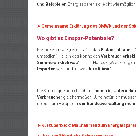
und Beispielen
Energiesparen so leicht wie möglich
➤
Gemeinsame Erklärung des BMWK und der Spi
Wo gibt es Einspar-Potentiale?
Kleinigkeiten wie „regelmäßig das
Eisfach abtauen
,
umstellen“ – allein das könne den
Verbrauch erhebl
Summe wirklich was
“, meint Habeck. „Wer Energie 
Importen
wird und tut was
fürs Klima
.“
Die Kampagne richtet sich an
Industrie, Unterneh
Verbraucher
gleichermaßen. „Und natürlich müssen
selbst zum Beispiel
in der Bundesverwaltung mehr
➤
Kurzüberblick: Maßnahmen zum Energiesparen