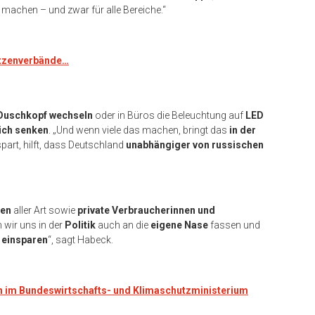
 machen – und zwar für alle Bereiche.“
tzenverbände…
Duschkopf wechseln
oder in Büros die Beleuchtung auf
LED
ich senken
. „Und wenn viele das machen, bringt das
in der
spart, hilft, dass Deutschland
unabhängiger von russischen
men
aller Art sowie
private Verbraucherinnen und
 wir uns in der
Politik
auch an die
eigene Nase
fassen und
 einsparen
“, sagt Habeck.
 im Bundeswirtschafts- und Klimaschutzministerium