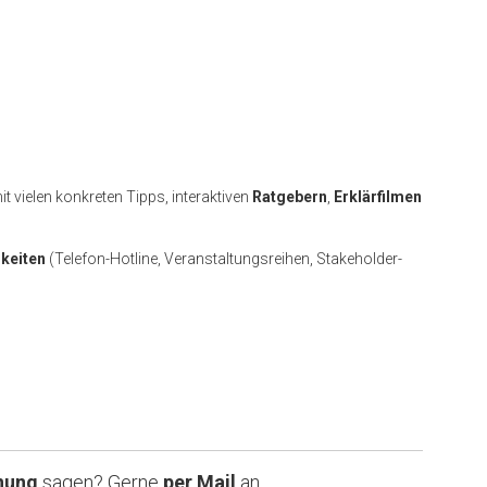
t vielen konkreten Tipps, interaktiven
Ratgebern
,
Erklärfilmen
keiten
(Telefon-Hotline, Veranstaltungsreihen, Stakeholder-
nung
sagen? Gerne
per Mail
an