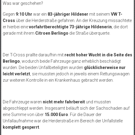
Was war geschehen?
Gegen
9:10 Uhr
war ein
83-jähriger Hildener
mit seinem
VW T-
Cross
über die Herderstraße gefahren. An der Kreuzung missachtete
er hierbei eine
vorfahrtberechtigte 73-jährige Hildenerin
, die dort
gerade mit ihrem
Citroen Berlingo
die Straße überquerte.
Der T-Cross prallte daraufhin mit
recht hoher Wucht in die Seite des
Berlingo
, wodurch beide Fahrzeuge ganz erheblich beschädigt
wurden. Die beiden Unfallbeteiligten wurden
glücklicherweise nur
leicht verletzt
, sie mussten jedoch in jeweils einem Rettungswagen
zur weiteren Kontrolle in ein Krankenhaus gebracht werden.
Die Fahrzeuge waren
nicht mehr fahrbereit
und mussten
abgeschleppt werden. Insgesamt beläuft sich der Sachschaden auf
eine Summe von über
15.000 Euro
. Für die Dauer der
Unfallaufnahme war die Herderstraße im Bereich der Unfallstelle
komplett gesperrt
.