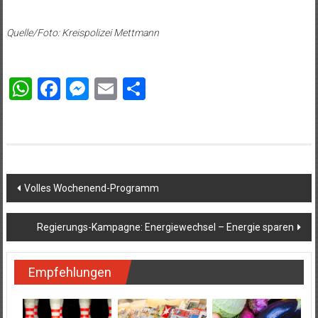
Quelle/Foto: Kreispolizei Mettmann
WhatsApp
Facebook
Messenger
Email
Teilen
Beitragsnavigation
Volles Wochenend-Programm
Regierungs-Kampagne: Energiewechsel – Energie sparen
Empfehlungen