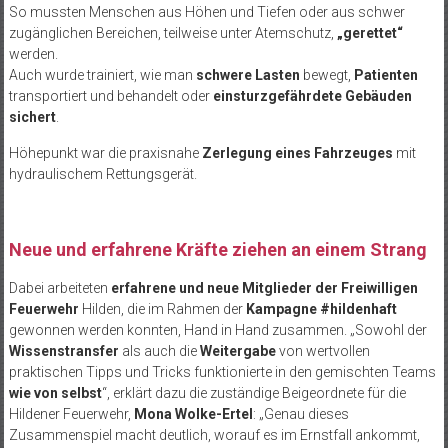
So mussten Menschen aus Höhen und Tiefen oder aus schwer
zugänglichen Bereichen, teilweise unter Atemschutz,
„gerettet“
werden.
Auch wurde trainiert, wie man
schwere Lasten
bewegt,
Patienten
transportiert und behandelt oder
einsturzgefährdete Gebäuden
sichert
.
Höhepunkt war die praxisnahe
Zerlegung eines Fahrzeuges
mit
hydraulischem Rettungsgerät.
Neue und erfahrene Kräfte ziehen an einem Strang
Dabei arbeiteten
erfahrene und neue Mitglieder der Freiwilligen
Feuerwehr
Hilden, die im Rahmen der
Kampagne #hildenhaft
gewonnen werden konnten, Hand in Hand zusammen. „Sowohl der
Wissenstransfer
als auch die
Weitergabe
von wertvollen
praktischen Tipps und Tricks funktionierte in den gemischten Teams
wie von selbst
“, erklärt dazu die zuständige Beigeordnete für die
Hildener Feuerwehr,
Mona Wolke-Ertel
: „Genau dieses
Zusammenspiel macht deutlich, worauf es im Ernstfall ankommt,