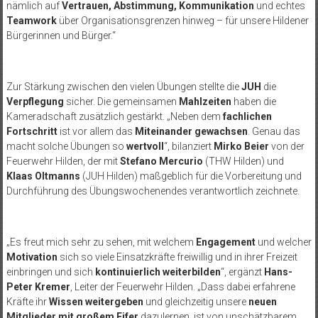
nämlich auf
Vertrauen, Abstimmung, Kommunikation
und echtes
Teamwork
über Organisationsgrenzen hinweg – für unsere Hildener
Bürgerinnen und Bürger.“
Zur Stärkung zwischen den vielen Übungen stellte die
JUH
die
Verpflegung
sicher. Die gemeinsamen
Mahlzeiten
haben die
Kameradschaft zusätzlich gestärkt. „Neben dem
fachlichen
Fortschritt
ist vor allem das
Miteinander gewachsen
. Genau das
macht solche Übungen so
wertvoll
“, bilanziert
Mirko Beier
von der
Feuerwehr Hilden, der mit
Stefano Mercurio
(THW Hilden) und
Klaas Oltmanns
(JUH Hilden) maßgeblich für die Vorbereitung und
Durchführung des Übungswochenendes verantwortlich zeichnete.
„Es freut mich sehr zu sehen, mit welchem
Engagement
und welcher
Motivation
sich so viele Einsatzkräfte freiwillig und in ihrer Freizeit
einbringen und sich
kontinuierlich weiterbilden
“, ergänzt
Hans-
Peter Kremer
, Leiter der Feuerwehr Hilden. „Dass dabei erfahrene
Kräfte ihr
Wissen weitergeben
und gleichzeitig unsere
neuen
Mitglieder mit großem Eifer
dazulernen, ist von unschätzbarem