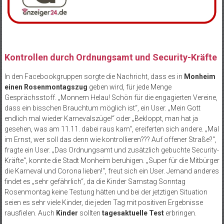
Kontrollen durch Ordnungsamt und Security-Kräfte
In den Facebookgruppen sorgte die Nachricht, dass es in
Monheim
einen Rosenmontagszug
geben wird, für jede Menge
Gesprächsstoff. „Monnem Helau! Schön für die engagierten Vereine,
dass ein bisschen Brauchtum möglich ist“, ein User. „Mein Gott
endlich mal wieder Karnevalszüge!“ oder „Bekloppt, man hat ja
gesehen, was am 11.11. dabei raus kam“, ereiferten sich andere. „Mal
im Ernst, wer soll das denn wie kontrollieren??? Auf offener Straße?“,
fragte ein User. „Das Ordnungsamt und zusätzlich gebuchte Security-
Kräfte“, konnte die Stadt Monheim beruhigen. „Super für die Mitbürger
die Karneval und Corona lieben!“, freut sich ein User. Jemand anderes
findet es „sehr gefährlich“, da die Kinder Samstag Sonntag
Rosenmontag keine Testung hätten und bei der jetztigen Situation
seien es sehr viele Kinder, die jeden Tag mit positiven Ergebnisse
rausfielen. Auch
Kinder
sollten
tagesaktuelle Test
erbringen.