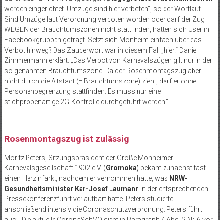
werden eingerichtet. Umzüge sind hier verboten“, so der Wortlaut.
Sind Umzüge laut Verordnung verboten worden oder darf der Zug
WEGEN der Brauchtumszonen nicht stattfinden, hatten sich User in
Facebookgruppen gefragt. Setzt sich Monheim einfach über das
Verbot hinweg? Das Zauberwort war in diesem Fall „hier.“ Daniel
Zimmermann erklärt: „Das Verbot von Karnevalszügen gilt nur in der
so genannten Brauchtumszone. Da der Rosenmontagszug aber
nicht durch die Altstadt (= Brauchtumszone) zieht, darf er ohne
Personenbegrenzung stattfinden. Es muss nur eine
stichprobenartige 2G-Kontrolle durchgeführt werden.“
Rosenmontagszug ist zulässig
Moritz Peters, Sitzungspräsident der Große Monheimer
Karnevalsgesellschaft 1902 e.V. (
Gromoka)
bekam zunächst fast
einen Herzinfarkt, nachdem er vernommen hatte, was
NRW-
Gesundheitsminister Kar-Josef Laumann
in der entsprechenden
Pressekonferenzführt verlautbart hatte. Peters studierte
anschließend intensiv die Coronaschutzverordnung. Peters führt
aus: „Die aktuelle CoronaSchVO sieht in Paragraph 4 Abs. 2 Nr. 6 vor,