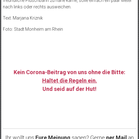
freundliche Plüschbärin zu nahe käme, solle einfach ein paar Meter
nach links oder rechts ausweichen.
Text: Marjana Kriznik
Foto: Stadt Monheim am Rhein
Kein Corona-Beitrag von uns ohne die Bitte:
Haltet die Regeln ein.
Und seid auf der Hut!
……
Ihr wollt uns
Eure Meinung
sagen? Gerne
per Mail
an