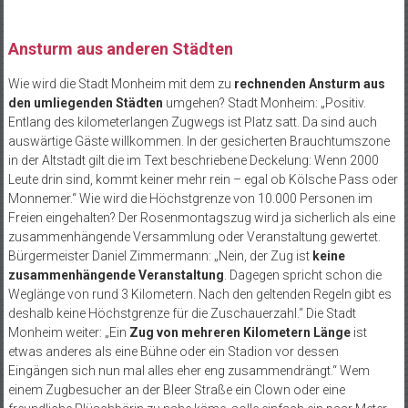
Ansturm aus anderen Städten
Wie wird die Stadt Monheim mit dem zu
rechnenden Ansturm aus
den umliegenden Städten
umgehen? Stadt Monheim: „Positiv.
Entlang des kilometerlangen Zugwegs ist Platz satt. Da sind auch
auswärtige Gäste willkommen. In der gesicherten Brauchtumszone
in der Altstadt gilt die im Text beschriebene Deckelung: Wenn 2000
Leute drin sind, kommt keiner mehr rein – egal ob Kölsche Pass oder
Monnemer.“ Wie wird die Höchstgrenze von 10.000 Personen im
Freien eingehalten? Der Rosenmontagszug wird ja sicherlich als eine
zusammenhängende Versammlung oder Veranstaltung gewertet.
Bürgermeister Daniel Zimmermann: „Nein, der Zug ist
keine
zusammenhängende Veranstaltung
. Dagegen spricht schon die
Weglänge von rund 3 Kilometern. Nach den geltenden Regeln gibt es
deshalb keine Höchstgrenze für die Zuschauerzahl.“ Die Stadt
Monheim weiter: „Ein
Zug von mehreren Kilometern Länge
ist
etwas anderes als eine Bühne oder ein Stadion vor dessen
Eingängen sich nun mal alles eher eng zusammendrängt.“ Wem
einem Zugbesucher an der Bleer Straße ein Clown oder eine