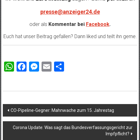
presse@anzeiger24.de
oder als
Kommentar bei
Facebook
.
Euch hat unser Beitrag gefallen? Dann liked und teilt ihn gerne.
WhatsApp
Facebook
Messenger
Email
Teilen
Beitragsnavigation
CO-Pipeline-Gegner: Mahnwache zum 15. Jahrestag
Corona Update: Was sagt das Bundesverfassungsgericht zur
Impfpflicht?