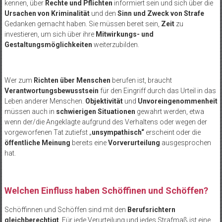
kennen, über
Rechte und Pflichten
informiert sein und sich über die
Ursachen von Kriminalität
und den
Sinn und Zweck von Strafe
Gedanken gemacht haben. Sie müssen bereit sein,
Zeit
zu
investieren, um sich über ihre
Mitwirkungs- und
Gestaltungsmöglichkeiten
weiterzubilden.
Wer zum
Richten über Menschen
berufen ist, braucht
Verantwortungsbewusstsein
für den Eingriff durch das Urteil in das
Leben anderer Menschen.
Objektivität
und
Unvoreingenommenheit
müssen auch in
schwierigen Situationen
gewahrt werden, etwa
wenn der/die Angeklagte aufgrund des Verhaltens oder wegen der
vorgeworfenen Tat zutiefst „
unsympathisch“
erscheint oder die
öffentliche Meinung
bereits eine
Vorverurteilung
ausgesprochen
hat.
Welchen Einfluss haben Schöffinen und Schöffen?
Schöffinnen und Schöffen sind mit den
Berufsrichtern
gleichberechtigt
. Für jede Verurteilung und jedes Strafmaß ist eine