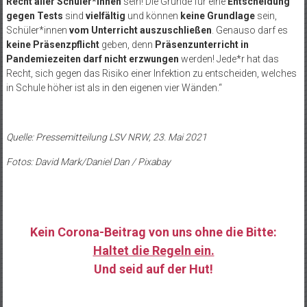
Recht aller Schüler*innen
sein! Die Gründe für eine
Entscheidung
gegen Tests
sind
vielfältig
und können
keine Grundlage
sein,
Schüler*innen
vom Unterricht auszuschließen
. Genauso darf es
keine Präsenzpflicht
geben, denn
Präsenzunterricht in
Pandemiezeiten darf nicht erzwungen
werden! Jede*r hat das
Recht, sich gegen das Risiko einer Infektion zu entscheiden, welches
in Schule höher ist als in den eigenen vier Wänden.“
Quelle: Pressemitteilung LSV NRW, 23. Mai 2021
Fotos: David Mark/Daniel Dan / Pixabay
Kein Corona-Beitrag von uns ohne die Bitte:
Haltet die Regeln ein.
Und seid auf der Hut!
……