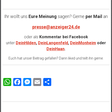
Ihr wollt uns
Eure Meinung
sagen? Gerne
per Mail
an
presse@anzeiger24.de
oder als
Kommentar bei
Facebook
unter
DeinHilden
,
DeinLangenfeld
,
DeinMonheim
oder
DeinHaan
.
Euch hat unser Beitrag gefallen? Dann liked und teilt ihn gerne.
WhatsApp
Facebook
Messenger
Email
Teilen