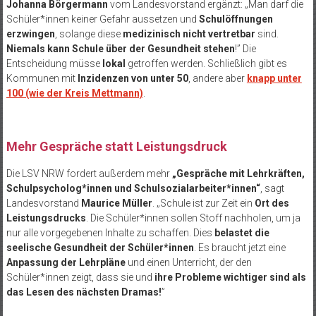
Johanna Börgermann
vom Landesvorstand ergänzt: „Man darf die
Schüler*innen keiner Gefahr aussetzen und
Schulöffnungen
erzwingen
, solange diese
medizinisch nicht vertretbar
sind.
Niemals kann Schule über der Gesundheit stehen
!” Die
Entscheidung müsse
lokal
getroffen werden. Schließlich gibt es
Kommunen mit
Inzidenzen von unter 50
, andere aber
knapp unter
100 (wie der Kreis Mettmann)
.
Mehr Gespräche statt Leistungsdruck
Die LSV NRW fordert außerdem mehr
„Gespräche mit Lehrkräften,
Schulpsycholog*innen und Schulsozialarbeiter*innen“
, sagt
Landesvorstand
Maurice Müller
. „Schule ist zur Zeit ein
Ort des
Leistungsdrucks
. Die Schüler*innen sollen Stoff nachholen, um ja
nur alle vorgegebenen Inhalte zu schaffen. Dies
belastet die
seelische Gesundheit der Schüler*innen
. Es braucht jetzt eine
Anpassung der Lehrpläne
und einen Unterricht, der den
Schüler*innen zeigt, dass sie und
ihre Probleme wichtiger sind als
das Lesen des nächsten Dramas!
”