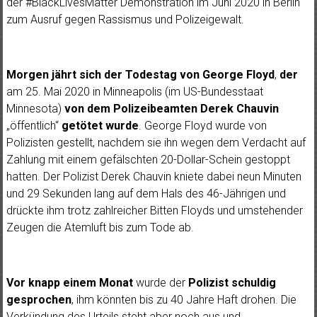
der #BlackLivesMatter Demonstration im Juni 2020 in Berlin
zum Ausruf gegen Rassismus und Polizeigewalt.
Morgen jährt sich der Todestag von George Floyd
,
der
am 25. Mai 2020 in Minneapolis (im US-Bundesstaat
Minnesota)
von
dem Polizeibeamten Derek Chauvin
„öffentlich“
getötet wurde
. George Floyd wurde von
Polizisten gestellt, nachdem sie ihn wegen dem Verdacht auf
Zahlung mit einem gefälschten 20-Dollar-Schein gestoppt
hatten. Der Polizist Derek Chauvin kniete dabei neun Minuten
und 29 Sekunden lang auf dem Hals des 46-Jährigen und
drückte ihm trotz zahlreicher Bitten Floyds und umstehender
Zeugen die Atemluft bis zum Tode ab.
Vor knapp einem Monat
wurde der
Polizist
schuldig
gesprochen
, ihm könnten bis zu 40 Jahre Haft drohen. Die
Verkündung des Urteils steht aber noch aus und