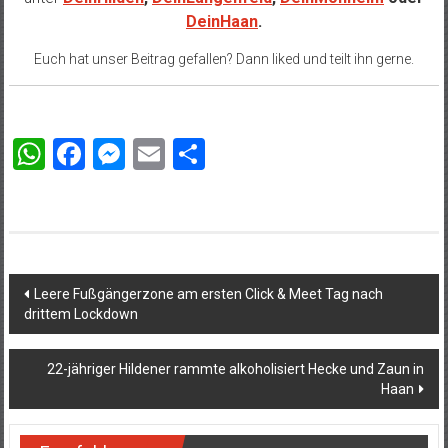
DeinHaan
.
Euch hat unser Beitrag gefallen? Dann liked und teilt ihn gerne.
WhatsApp
Facebook
Messenger
Email
Teilen
Beitragsnavigation
Leere Fußgängerzone am ersten Click & Meet Tag nach
drittem Lockdown
22-jähriger Hildener rammte alkoholisiert Hecke und Zaun in
Haan