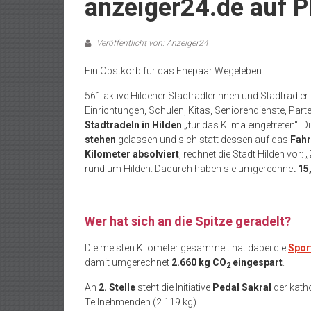
anzeiger24.de auf P
Veröffentlicht von: Anzeiger24
Ein Obstkorb für das Ehepaar Wegeleben
561 aktive Hildener Stadtradlerinnen und Stadtradler 
Einrichtungen, Schulen, Kitas, Seniorendienste, Par
Stadtradeln in Hilden
„für das Klima eingetreten“. 
stehen
gelassen und sich statt dessen auf das
Fah
Kilometer absolviert
, rechnet die Stadt Hilden vo
rund um Hilden. Dadurch haben sie umgerechnet
15
Wer hat sich an die Spitze geradelt?
Die meisten Kilometer gesammelt hat dabei die
Spor
damit umgerechnet
2.660 kg
CO
eingespart
.
2
An
2. Stelle
steht die Initiative
Pedal Sakral
der kath
Teilnehmenden (2.119 kg).