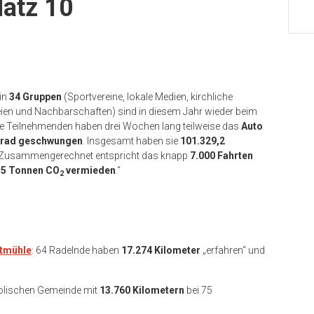
latz 10
in
34 Gruppen
(Sportvereine, lokale Medien, kirchliche
teien und Nachbarschaften) sind in diesem Jahr wieder beim
Die Teilnehmenden haben drei Wochen lang teilweise das
Auto
rrad geschwungen
. Insgesamt haben sie
101.329,2
r: „Zusammengerechnet entspricht das knapp
7.000 Fahrten
,5 Tonnen CO
vermieden
.“
2
tmühle
: 64 Radelnde haben
17.274 Kilometer
„erfahren“ und
olischen Gemeinde mit
13.760 Kilometern
bei 75