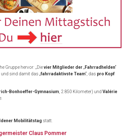
che Gruppe hervor: „Die
vier Mitglieder der ‚Fahrradhelden‘
 und sind damit das
‚fahrradaktivste Team‘
, das
pro Kopf
trich-Bonhoeffer-Gymnasium
, 2.850 Kilometer) und
Valérie
e.
ldener Mobilitätstag
statt.
rgermeister Claus Pommer