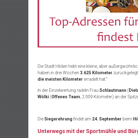
Die Stadt Hilden hebt eine kleine, aber außergwöhnli
haben in drei Wochen
3.625 Kilometer
zurückgelegt
die meisten Kilometer
erradelt hat.“
In der Einzelwertung radeln Frau
Schlautmann
(
Die
Wölki
(
Offenes Team
, 2.009 Kilometer) an der Spitz
Die
Siegerehrung
findet am
24. September
beim
Hi
Unterwegs mit der Sportmühle und Bü