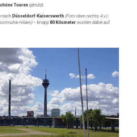
chöne Touren
genutzt.
e
nach
Düsseldorf-Kaiserswerth
(Foto oben rechts; 4.v.l.:
portmühle Hilden)
– knapp
80 Kilometer
wurden dabei auf