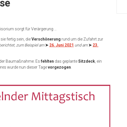
se
visorium sorgt für Verärgerung …
 sie fertig sein, die
Verschönerung
rund um die Zufahrt zur
berichtet, zum Beispiel am
➤
26. Juni 2021
und am
➤
23.
 der Baumaßnahme. Es
fehlten
das geplante
Sitzdeck
, ein
teres wurde nun dieser Tage
vorgezogen
.