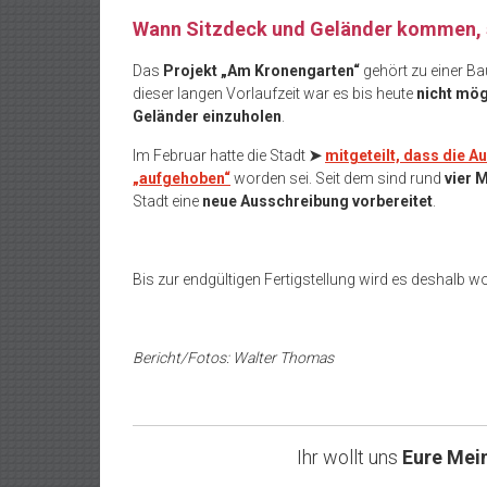
Wann Sitzdeck und Geländer kommen, s
Das
Projekt „Am Kronengarten“
gehört zu einer 
dieser langen Vorlaufzeit war es bis heute
nicht mög
Geländer einzuholen
.
Im Februar hatte die Stadt
➤
mitgeteilt, dass die
„aufgehoben“
worden sei. Seit dem sind rund
vier 
Stadt eine
neue Ausschreibung vorbereitet
.
Bis zur endgültigen Fertigstellung wird es deshalb w
Bericht/Fotos: Walter Thomas
Ihr wollt uns
Eure Mei