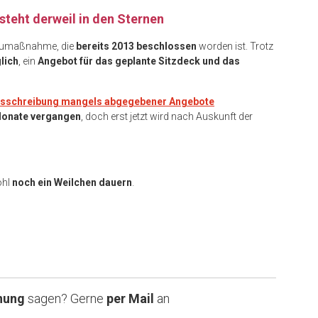
teht derweil in den Sternen
Baumaßnahme, die
bereits 2013 beschlossen
worden ist. Trotz
lich
, ein
Angebot für das geplante Sitzdeck und das
 Ausschreibung mangels abgegebener Angebote
Monate vergangen
, doch erst jetzt wird nach Auskunft der
ohl
noch ein Weilchen dauern
.
nung
sagen? Gerne
per Mail
an