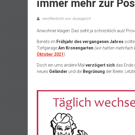
immer mehr zur Pos
Veröffentlicht von: Anzeiger24
Anwohner klagen: Das sieht ja schrecklich aus! Pro
Bereits im
Frühjahr des vergangenen Jahres
sollte
Tiefgarage
Am Kronengarten
(wir hatten mehrfach 
Oktober 2021
).
Doch ein ums andere Mal
verzögert sich
das Ende
neues
Geländer
und die
Begrünung
der Beete. Letz