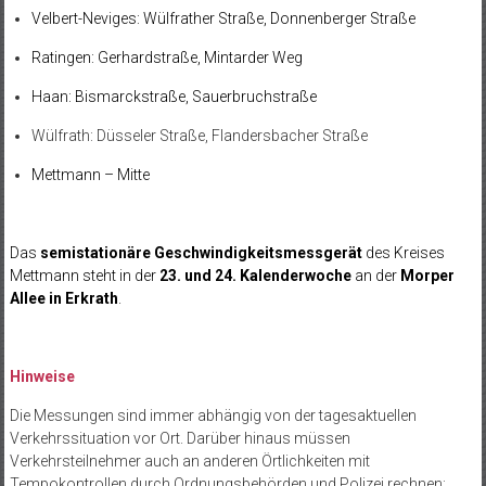
Velbert-Neviges: Wülfrather Straße, Donnenberger Straße
Ratingen: Gerhardstraße, Mintarder Weg
Haan: Bismarckstraße, Sauerbruchstraße
Wülfrath: Düsseler Straße, Flandersbacher Straße
Mettmann – Mitte
Das
semistationäre Geschwindigkeitsmessgerät
des Kreises
Mettmann steht in der
23. und 24. Kalenderwoche
an der
Morper
Allee in Erkrath
.
Hinweise
Die Messungen sind immer abhängig von der tagesaktuellen
Verkehrssituation vor Ort. Darüber hinaus müssen
Verkehrsteilnehmer auch an anderen Örtlichkeiten mit
Tempokontrollen durch Ordnungsbehörden und Polizei rechnen: