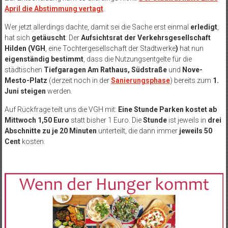
April die Abstimmung vertagt
.
Wer jetzt allerdings dachte, damit sei die Sache erst einmal
erledigt
,
hat sich
getäuscht
: Der
Aufsichtsrat der Verkehrsgesellschaft
Hilden (VGH
, eine Tochtergesellschaft der Stadtwerke
)
hat nun
eigenständig bestimmt
, dass die Nutzungsentgelte für die
städtischen
Tiefgaragen Am Rathaus, Südstraße
und
Nove-
Mesto-Platz
(derzeit noch in der
Sanierungsphase
) bereits zum
1.
Juni steigen
werden.
Auf Rückfrage teilt uns die VGH mit:
Eine Stunde Parken kostet ab
Mittwoch 1,50 Euro
statt bisher 1 Euro. Die
Stunde
ist jeweils in
drei
Abschnitte zu je 20 Minuten
unterteilt, die dann immer
jeweils 50
Cent
kosten.