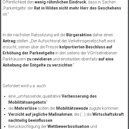
Öffentlichkeit den
wenig rühmlichen Eindruck
, dass in Sachen
‚Parkentgelte‘ der
Rat in Hilden nicht mehr Herr des Geschehens
ist.“
In der nächsten Ratssitzung will die
Bürgeraktion
daher einen
Antrag
stellen: „Der Aufsichtsrat der Verkehrsgesellschaft wird
ersucht, seinen über die Presse
kolportierten Beschluss auf
Erhöhung der Parkentgelte
in den seitens der VGH betriebenen
Parkhäusern
zu revidieren
und einstweilen ebenfalls
auf eine
Anhebung der Entgelte zu verzichten
.“
Gefordert wird u.a. auch:
eine „umfassende, qualitative
Verbesserung des
Mobilitätsangebots
“
die
Mehrerlöse
sollen der
Mobilitätswende
zugute kommen
Verzicht auf jegliche Maßnahmen
, die (…) die
Wirtschaftskraft
nachteilig beeinflussen
Berücksichtigung der
Wettbewerbssituation
und