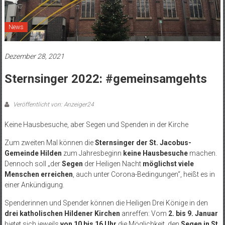
News
Dezember 28, 2021
Sternsinger 2022: #gemeinsamgehts
Veröffentlicht von: Anzeiger24
Keine Hausbesuche, aber Segen und Spenden in der Kirche
Zum zweiten Mal können die
Sternsinger der St. Jacobus-
Gemeinde Hilden
zum Jahresbeginn
keine Hausbesuche
machen.
Dennoch soll „der
Segen
der Heiligen Nacht
möglichst viele
Menschen erreichen
, auch unter Corona-Bedingungen“, heißt es in
einer Ankündigung.
Spenderinnen und Spender können die Heiligen Drei Könige in den
drei katholischen Hildener Kirchen
anreffen: Vom
2. bis 9. Januar
bietet sich jeweils
von 10 bis 16 Uhr
die Möglichkeit, den
Segen in St.