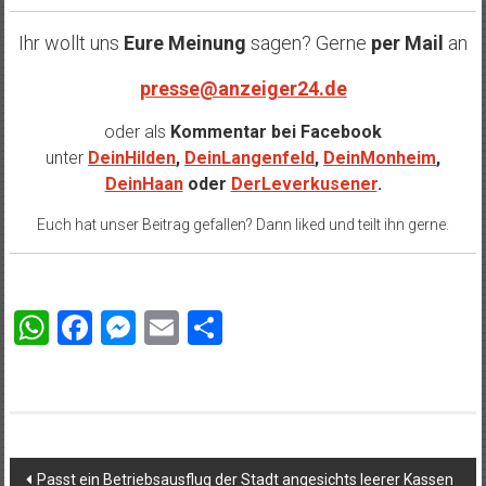
Ihr wollt uns
Eure Meinung
sagen? Gerne
per Mail
an
presse@anzeiger24.de
oder als
Kommentar bei
Facebook
unter
DeinHilden
,
DeinLangenfeld
,
DeinMonheim
,
DeinHaan
oder
DerLeverkusener
.
Euch hat unser Beitrag gefallen? Dann liked und teilt ihn gerne.
WhatsApp
Facebook
Messenger
Email
Teilen
Beitragsnavigation
Passt ein Betriebsausflug der Stadt angesichts leerer Kassen