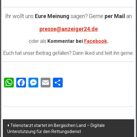
Ihr wollt uns
Eure Meinung
sagen? Gerne
per Mail
an
presse@anzeiger24.de
oder als
Kommentar bei
Facebook
.
Euch hat unser Beitrag gefallen? Dann liked und teilt ihn gerne.
WhatsApp
Facebook
Messenger
Email
Teilen
Beitragsnavigation
Telenotarzt startet im Bergischen Land – Digitale
Unterstützung für den Rettungsdienst