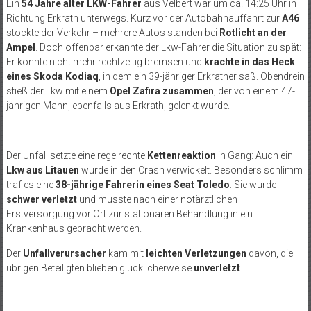
Ein
54 Jahre alter LKW-Fahrer
aus Velbert war um ca. 14:25 Uhr in
Richtung Erkrath unterwegs. Kurz vor der Autobahnauffahrt zur
A46
stockte der Verkehr – mehrere Autos standen bei
Rotlicht an der
Ampel
. Doch offenbar erkannte der Lkw-Fahrer die Situation zu spät:
Er konnte nicht mehr rechtzeitig bremsen und
krachte in das Heck
eines Skoda Kodiaq
, in dem ein 39-jähriger Erkrather saß. Obendrein
stieß der Lkw mit einem
Opel Zafira zusammen
, der von einem 47-
jährigen Mann, ebenfalls aus Erkrath, gelenkt wurde.
Der Unfall setzte eine regelrechte
Kettenreaktion
in Gang: Auch ein
Lkw aus Litauen
wurde in den Crash verwickelt. Besonders schlimm
traf es eine
38-jährige Fahrerin eines Seat Toledo
: Sie wurde
schwer verletzt
und musste nach einer notärztlichen
Erstversorgung vor Ort zur stationären Behandlung in ein
Krankenhaus gebracht werden.
Der
Unfallverursacher
kam mit
leichten Verletzungen
davon, die
übrigen Beteiligten blieben glücklicherweise
unverletzt
.