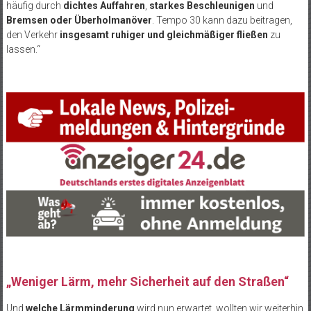
häufig durch
dichtes Auffahren
,
starkes Beschleunigen
und
Bremsen oder Überholmanöver
. Tempo 30 kann dazu beitragen,
den Verkehr
insgesamt ruhiger und gleichmäßiger fließen
zu
lassen.“
„Weniger Lärm, mehr Sicherheit auf den Straßen“
Und
welche Lärmminderung
wird nun erwartet, wollten wir weiterhin