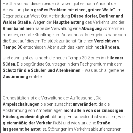
Heißt also: auf diesen beiden Straßen gibt es nach Ansicht der
Verwaltung
kein großes Problem mit einer „grünen Welle“
. Im
Gegensatz zur West-Ost-Verbindung
Düsseldorfer, Berliner und
Walder Straße
. Wegen der
Hauptbelastung
des Verkehrs und der
Rheinbahnlinien
habe die Verwaltung eine
Abwägung
vornehmen
müssen, erklärte Stuhlträger im Ausschuss. Im Ergebnis habe sich
die Stadt auf diesem Teilstück zunächst für einen
Verzicht von
Tempo 30
entschieden. Aber auch das kann sich
noch ändern
.
Und dann gibt es ja noch die neuen Tempo 30-Zonen im
Hildener
Süden
. Die begründete Stuhlträger in dem Fachgremium mit dem
Schutz für die Schulen und Altenheimen
– was auch allgemeine
Zustimmung
erntete.
Grundsätzlich ist die Verwaltung der Auffassung: „Die
Ampelschaltungen
bleiben zunächst
unverändert
, da die
Abstimmung von Ampelanlagen
nicht allein von der zulässigen
Höchstgeschwindigkeit
abhängt. Entscheidend ist vor allem, wie
gleichmäßig der Verkehr
fließt und wie stark eine
Straße
insgesamt belastet
ist. Störungen im Verkehrsablauf entstehen