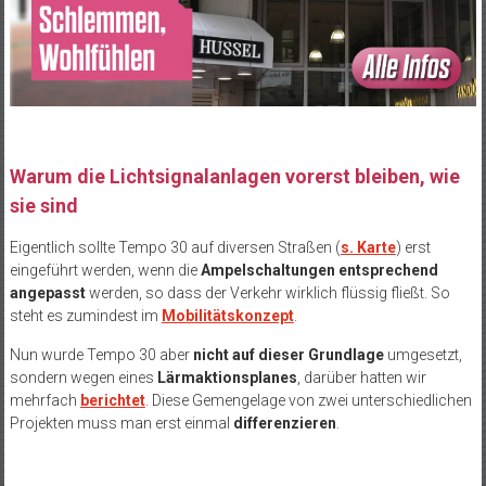
Warum die Lichtsignalanlagen vorerst bleiben, wie
sie sind
Eigentlich sollte Tempo 30 auf diversen Straßen (
s. Karte
) erst
eingeführt werden, wenn die
Ampelschaltungen entsprechend
angepasst
werden, so dass der Verkehr wirklich flüssig fließt. So
steht es zumindest im
Mobilitätskonzept
.
Nun wurde Tempo 30 aber
nicht auf dieser Grundlage
umgesetzt,
sondern wegen eines
Lärmaktionsplanes
, darüber hatten wir
mehrfach
berichtet
. Diese Gemengelage von zwei unterschiedlichen
Projekten muss man erst einmal
differenzieren
.