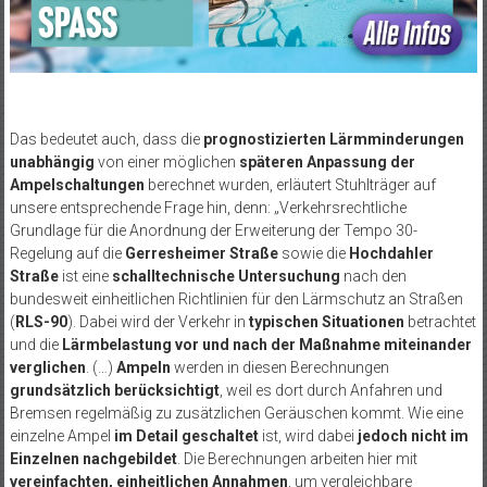
Das bedeutet auch, dass die
prognostizierten Lärmminderungen
unabhängig
von einer möglichen
späteren Anpassung der
Ampelschaltungen
berechnet wurden, erläutert Stuhlträger auf
unsere entsprechende Frage hin, denn: „Verkehrsrechtliche
Grundlage für die Anordnung der Erweiterung der Tempo 30-
Regelung auf die
Gerresheimer Straße
sowie die
Hochdahler
Straße
ist eine
schalltechnische Untersuchung
nach den
bundesweit einheitlichen Richtlinien für den Lärmschutz an Straßen
(
RLS-90
). Dabei wird der Verkehr in
typischen Situationen
betrachtet
und die
Lärmbelastung vor und nach der Maßnahme miteinander
verglichen
. (…)
Ampeln
werden in diesen Berechnungen
grundsätzlich berücksichtigt
, weil es dort durch Anfahren und
Bremsen regelmäßig zu zusätzlichen Geräuschen kommt. Wie eine
einzelne Ampel
im Detail geschaltet
ist, wird dabei
jedoch nicht im
Einzelnen nachgebildet
. Die Berechnungen arbeiten hier mit
vereinfachten, einheitlichen Annahmen
, um vergleichbare