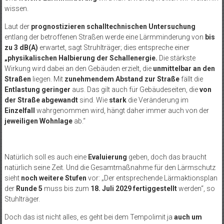
wissen.
Laut der
prognostizieren schalltechnischen Untersuchung
entlang der betroffenen Straßen werde eine Lärmminderung von
bis
zu 3 dB(A)
erwartet, sagt Struhlträger; dies entspreche einer
„physikalischen Halbierung der Schallenergie.
Die stärkste
Wirkung wird dabei an den Gebäuden erzielt, die
unmittelbar an den
Straßen
liegen. Mit
zunehmendem Abstand zur Straße
fällt die
Entlastung geringer
aus. Das gilt auch für Gebäudeseiten, die
von
der Straße abgewandt
sind. Wie
stark
die Veränderung im
Einzelfall
wahrgenommen wird, hängt daher immer auch von der
jeweiligen Wohnlage
ab.“
Natürlich soll es auch eine
Evaluierung
geben, doch das braucht
natürlich seine Zeit. Und die Gesamtmaßnahme für den Lärmschutz
sieht
noch weitere Stufen
vor: „Der entsprechende Lärmaktionsplan
der
Runde 5
muss bis zum
18. Juli 2029 fertiggestellt
werden“, so
Stuhlträger.
Doch das ist nicht alles, es geht bei dem Tempolimit ja
auch um