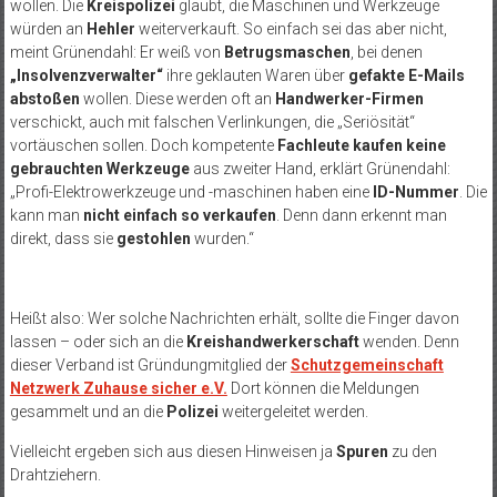
wollen. Die
Kreispolizei
glaubt, die Maschinen und Werkzeuge
würden an
Hehler
weiterverkauft. So einfach sei das aber nicht,
meint Grünendahl: Er weiß von
Betrugsmaschen
, bei denen
„Insolvenzverwalter“
ihre geklauten Waren über
gefakte E-Mails
abstoßen
wollen. Diese werden oft an
Handwerker-Firmen
verschickt, auch mit falschen Verlinkungen, die „Seriösität“
vortäuschen sollen. Doch kompetente
Fachleute kaufen keine
gebrauchten Werkzeuge
aus zweiter Hand, erklärt Grünendahl:
„Profi-Elektrowerkzeuge und -maschinen haben eine
ID-Nummer
. Die
kann man
nicht einfach so verkaufen
. Denn dann erkennt man
direkt, dass sie
gestohlen
wurden.“
Heißt also: Wer solche Nachrichten erhält, sollte die Finger davon
lassen – oder sich an die
Kreishandwerkerschaft
wenden. Denn
dieser Verband ist Gründungmitglied der
Schutzgemeinschaft
Netzwerk Zuhause sicher e.V.
Dort können die Meldungen
gesammelt und an die
Polizei
weitergeleitet werden.
Vielleicht ergeben sich aus diesen Hinweisen ja
Spuren
zu den
Drahtziehern.