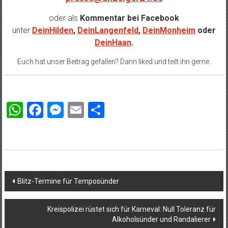
oder als
Kommentar bei
Facebook
unter
DeinHilden
,
DeinLangenfeld
,
DeinMonheim
oder
DeinHaan
.
Euch hat unser Beitrag gefallen? Dann liked und teilt ihn gerne.
WhatsApp
Facebook
Messenger
Email
Teilen
Beitragsnavigation
Blitz-Termine für Temposünder
Kreispolizei rüstet sich für Karneval: Null Toleranz für
Alkoholsünder und Randalierer