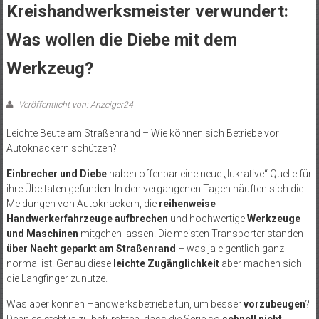
Kreishandwerksmeister verwundert:
Was wollen die Diebe mit dem
Werkzeug?
Veröffentlicht von: Anzeiger24
Leichte Beute am Straßenrand – Wie können sich Betriebe vor
Autoknackern schützen?
Einbrecher und Diebe
haben offenbar eine neue „lukrative“ Quelle für
ihre Übeltaten gefunden: In den vergangenen Tagen häuften sich die
Meldungen von Autoknackern, die
reihenweise
Handwerkerfahrzeuge aufbrechen
und hochwertige
Werkzeuge
und Maschinen
mitgehen lassen. Die meisten Transporter standen
über Nacht geparkt am Straßenrand
– was ja eigentlich ganz
normal ist. Genau diese
leichte Zugänglichkeit
aber machen sich
die Langfinger zunutze.
Was aber können Handwerksbetriebe tun, um besser
vorzubeugen
?
Denn es steht ja zu befürchten, dass die Serie so
schnell nicht