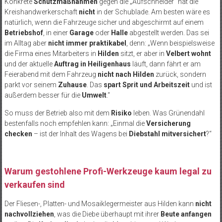
Konkrete
Schutzmaßnahmen
gegen die „Aufschneider“ hat die
Kreishandwerkerschaft
nicht
in der Schublade. Am besten wäre es
natürlich, wenn die Fahrzeuge sicher und abgeschirmt auf einem
Betriebshof
, in einer
Garage
oder
Halle
abgestellt werden. Das sei
im Alltag aber
nicht immer praktikabel
, denn: „Wenn beispielsweise
die Firma eines Mitarbeiters in
Hilden
sitzt, er aber in
Velbert wohnt
und der aktuelle
Auftrag in Heiligenhaus
läuft, dann fährt er am
Feierabend mit dem Fahrzeug
nicht nach Hilden
zurück, sondern
parkt vor seinem
Zuhause
. Das
spart Sprit und Arbeitszeit
und ist
außerdem besser für die
Umwelt
.“
So muss der Betrieb also mit dem
Risiko
leben. Was Grünendahl
bestenfalls noch empfehlen kann: „Einmal die
Versicherung
checken
– ist der Inhalt des Wagens bei
Diebstahl mitversichert
?“
Warum gestohlene Profi-Werkzeuge kaum legal zu
verkaufen sind
Der Fliesen-, Platten- und Mosaiklegermeister aus Hilden kann
nicht
nachvollziehen
, was die Diebe überhaupt mit ihrer
Beute anfangen