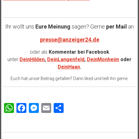
Ihr wollt uns
Eure Meinung
sagen? Gerne
per Mail
an
presse@anzeiger24.de
oder als
Kommentar bei
Facebook
unter
DeinHilden
,
DeinLangenfeld
,
DeinMonheim
oder
DeinHaan
.
Euch hat unser Beitrag gefallen? Dann liked und teilt ihn gerne.
WhatsApp
Facebook
Messenger
Email
Teilen