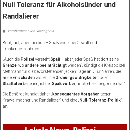
Null Toleranz für Alkoholsünder und
Randalierer
Veröffentlicht von: Anzeiger24
Bunt, laut, aber friedlich – Spaß endet bei Gewalt und
Trunkenheitsfahrten
„Auch die
Polizei
versteht
Spaß
– aber jeder Spaß hat dort seine
Grenze
, wo
andere beeinträchtigt
werden“, kündigt die Kreispolizei
Mettmann für die bevorstehenden jecken Tage an: „Für Narren, die
anderen
schaden
wollen, die
Ordnungswidrigkeiten
oder
Straftaten
begehen, ist der
Spaß vorbei
, noch ehe er begonnen hat.“
Die Behörde kündigt daher „
konsequentes Vorgehen
gegen
Krawallmacher und Randalierer“ und eine „
Null-Toleranz-Politik
“
an.