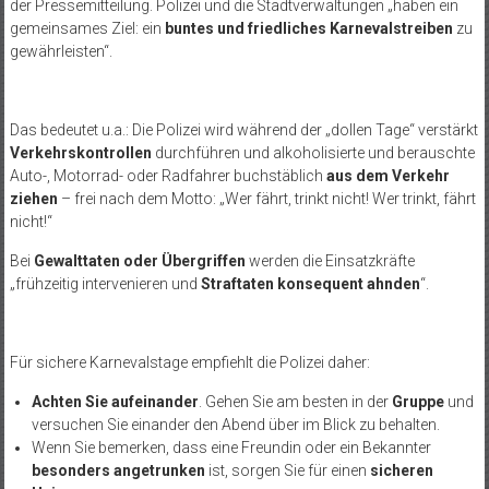
der Pressemitteilung. Polizei und die Stadtverwaltungen „haben ein
gemeinsames Ziel: ein
buntes und friedliches Karnevalstreiben
zu
gewährleisten“.
Das bedeutet u.a.: Die Polizei wird während der „dollen Tage“ verstärkt
Verkehrskontrollen
durchführen und alkoholisierte und berauschte
Auto-, Motorrad- oder Radfahrer buchstäblich
aus dem Verkehr
ziehen
– frei nach dem Motto: „Wer fährt, trinkt nicht! Wer trinkt, fährt
nicht!“
Bei
Gewalttaten oder Übergriffen
werden die Einsatzkräfte
„frühzeitig intervenieren und
Straftaten konsequent ahnden
“.
Für sichere Karnevalstage empfiehlt die Polizei daher:
Achten Sie aufeinander
. Gehen Sie am besten in der
Gruppe
und
versuchen Sie einander den Abend über im Blick zu behalten.
Wenn Sie bemerken, dass eine Freundin oder ein Bekannter
besonders angetrunken
ist, sorgen Sie für einen
sicheren