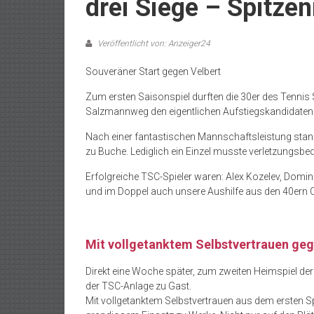
drei Siege – Spitzen
Veröffentlicht von: Anzeiger24
Souveräner Start gegen Velbert
Zum ersten Saisonspiel durften die 30er des Tennis
Salzmannweg den eigentlichen Aufstiegskandidaten N
Nach einer fantastischen Mannschaftsleistung stan
zu Buche. Lediglich ein Einzel musste verletzungsb
Erfolgreiche TSC-Spieler waren: Alex Kozelev, Dom
und im Doppel auch unsere Aushilfe aus den 40ern C
Mit vollgetanktem Selbstvertrauen ge
Direkt eine Woche später, zum zweiten Heimspiel de
der TSC-Anlage zu Gast.
Mit vollgetanktem Selbstvertrauen aus dem ersten S