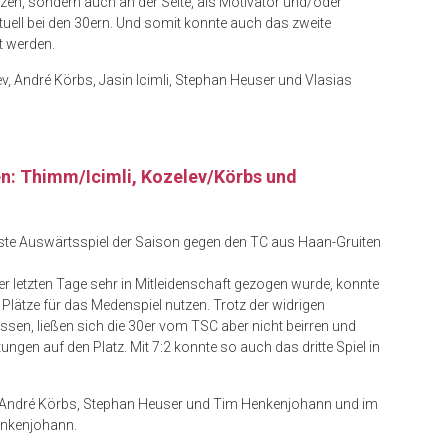
zen, sondern auch an der Seite, als Motivator und/oder
uell bei den 30ern. Und somit konnte auch das zweite
t werden.
ev, André Körbs, Jasin Icimli, Stephan Heuser und Vlasias
en: Thimm/Icimli, Kozelev/Körbs und
ste Auswärtsspiel der Saison gegen den TC aus Haan-Gruiten
er letzten Tage sehr in Mitleidenschaft gezogen wurde, konnte
lätze für das Medenspiel nutzen. Trotz der widrigen
ssen, ließen sich die 30er vom TSC aber nicht beirren und
gen auf den Platz. Mit 7:2 konnte so auch das dritte Spiel in
r, André Körbs, Stephan Heuser und Tim Henkenjohann und im
enkenjohann.