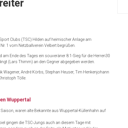
reiter
 Sport Clubs (TSC) Hilden auf heimischer Anlage am
r. 1 vom Netzballverein Velbert begrüßen.
d am Ende des Tages ein souveräner 8:1-Sieg für die Herren30
edingt (Lars Thimm) an den Gegner abgegeben werden.
inik Wagener, André Körbs, Stephan Heuser, Tim Henkenjohann
hristoph Tölle.
gen Wuppertal
r Saison, waren alte Bekannte aus Wuppertal-Küllenhahn auf
piel gingen die TSC-Jungs auch an diesem Tage mit