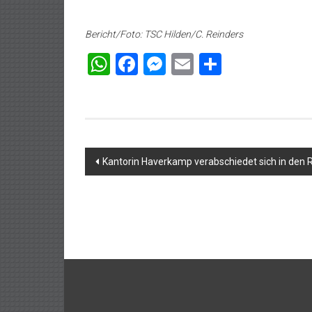
Bericht/Foto: TSC Hilden/C. Reinders
WhatsApp
Facebook
Messenger
Email
Teilen
Beitragsnavigation
Kantorin Haverkamp verabschiedet sich in den