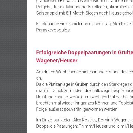
grandiosem Einsatz zu Werke. Nicht nur auf den Plät
Ratgeber für die Mannschaftskollegen, stimmt es akt
Saisonspiel mit 8:1 Match-Siegen nach Hause gehol
Erfolgreiche Einzelspieler an diesem Tag: Alex Kozel
Paraskevopoulos.
Erfolgreiche Doppelpaarungen in Gruit
Wagener/Heuser
Am dritten Wochenende hintereinander stand das er
an.
Da die Platzanlage in Gruiten durch den Starkregen d
man mit Glück zumindest drei halbwegs bespielbare P
Umstände und teilweise grenzwertigen Platzverhältni
brachten mal wieder ihr ganzes Können und Topleistun
Folge, äußerst souverän, gewonnen werden.
Im Einzel punkteten: Alex Kozelev, Dominik Wagene
Doppel die Paarungen: Thimm/Heuser und Icimli/H