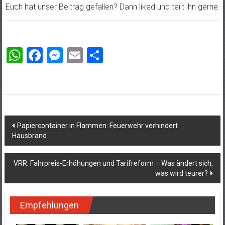
Euch hat unser Beitrag gefallen? Dann liked und teilt ihn gerne.
WhatsApp
Facebook
Messenger
Email
Teilen
Beitragsnavigation
Papiercontainer in Flammen: Feuerwehr verhindert
Hausbrand
VRR: Fahrpreis-Erhöhungen und Tarifreform – Was ändert sich,
was wird teurer?
Empfehlungen