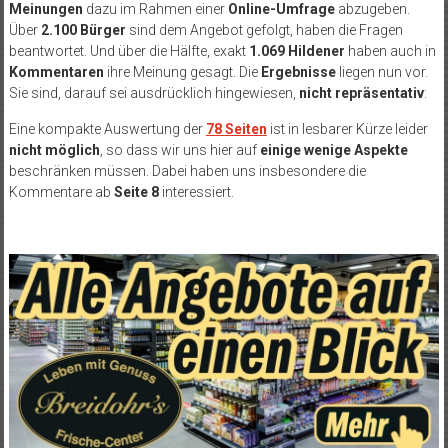
Meinungen
dazu im Rahmen einer
Online-Umfrage
abzugeben.
Über
2.100 Bürger
sind dem Angebot gefolgt, haben die Fragen
beantwortet. Und über die Hälfte, exakt
1.069 Hildener
haben auch in
Kommentaren
ihre Meinung gesagt. Die
Ergebnisse
liegen nun vor.
Sie sind, darauf sei ausdrücklich hingewiesen,
nicht repräsentativ
:
Eine kompakte Auswertung der
78 Seiten
ist in lesbarer Kürze leider
nicht möglich
, so dass wir uns hier auf
einige wenige Aspekte
beschränken müssen. Dabei haben uns insbesondere die
Kommentare ab
Seite 8
interessiert.