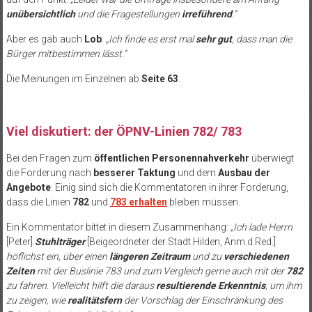
unübersichtlich
und die Fragestellungen
irreführend
.“
Aber es gab auch
Lob
:
„Ich finde es erst mal
sehr gut
, dass man die
Bürger mitbestimmen lässt.“
Die Meinungen im Einzelnen ab
Seite 63
.
Viel diskutiert: der ÖPNV-Linien 782/ 783
Bei den Fragen zum
öffentlichen Personennahverkehr
überwiegt
die Forderung nach
besserer Taktung
und dem
Ausbau der
Angebote
. Einig sind sich die Kommentatoren in ihrer Forderung,
dass die Linien
782
und
783 erhalten
bleiben müssen.
Ein Kommentator bittet in diesem Zusammenhang:
„Ich lade Herrn
[Peter]
Stuhlträger
[Beigeordneter der Stadt Hilden, Anm.d.Red.]
höflichst ein, über einen
längeren Zeitraum
und zu
verschiedenen
Zeiten
mit der Buslinie 783 und zum Vergleich gerne auch mit der
782
zu fahren. Vielleicht hilft die daraus
resultierende Erkenntnis
, um ihm
zu zeigen, wie
realitätsfern
der Vorschlag der Einschränkung des