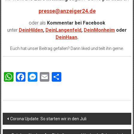
presse@anzeiger24.de
oder als
Kommentar bei
Facebook
unter
DeinHilden
,
DeinLangenfeld
,
DeinMonheim
oder
DeinHaan
.
Euch hat unser Beitrag gefallen? Dann liked und teilt ihn gerne.
WhatsApp
Facebook
Messenger
Email
Teilen
Beitragsnavigation
Corona Update: So starten wir in den Juli