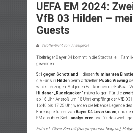
UEFA EM 2024: Zwei
VfB 03 Hilden – mei
Guests
Veröffentlicht von: Anzeiger24
Titelträger Bayer 04 kommt in die Stadthalle – Fami
gewinnen
5:1 gegen Schottland
– diesen
fulminanten Einsti
die Fans in
Hilden
beim offiziellen
Public Viewing
de
wird sich zeigen. Auf jeden Fall können die Fußball-
Hildener „Rudelgucken“
mitverfolgen. Für die
zweit
ab 16 Uhr, Anstoß um 18 Uhr) empfängt der VfB 03 
16:40 bis 17:25 Uhr, werden die lebende Legende des
Ehrenspielführer von
Bayer 04 Leverkusen
, und de
EM aus ihrer Sicht
analysieren
und für das wichtige
Foto v.l.: Oliver Sembill (Hauptsponsor Selgros), Holge