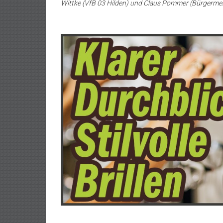
Wittke (VfB 03 Hilden) und Claus Pommer (Bürgermei