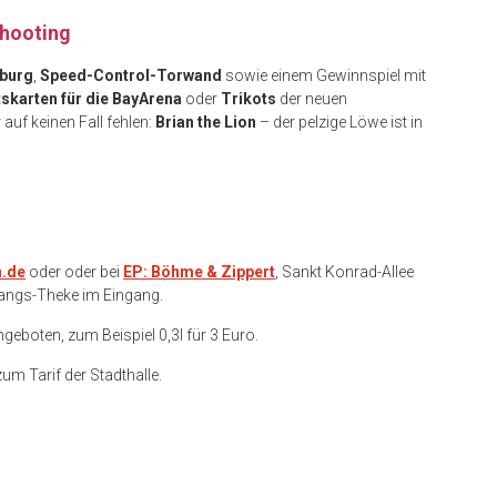
shooting
burg
,
Speed-Control-Torwand
sowie einem Gewinnspiel mit
ttskarten für die BayArena
oder
Trikots
der neuen
uf keinen Fall fehlen:
Brian the Lion
– der pelzige Löwe ist in
n.de
oder oder bei
EP: Böhme & Zippert
, Sankt Konrad-Allee
fangs-Theke im Eingang.
geboten, zum Beispiel 0,3l für 3 Euro.
um Tarif der Stadthalle.