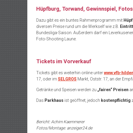
Hüpfburg, Torwand, Gewinnspiel, Foto
Dazu gibt es ein buntes Rahmenprogramm mit
Hüpf
diversen Preise rund um die Werkself wie z.B.
Eintri
Bundesliga-Saison. Außerdem darf ein Leverkusener a
Foto-Shooting Laune.
Tickets im Vorverkauf
Tickets gibt es weiterhin online unter
www.vfb-hilde
17, oder im
SELGROS
Markt, Oststr. 17, an der Emp
Getränke und Speisen werden zu
„fairen“ Preisen
an
Das
Parkhaus
ist geöffnet, jedoch
kostenpflichtig
z
Bericht: Achim Kaemmerer
Fotos/Montage: anzeiger24.de