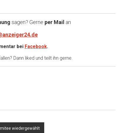
nung
sagen? Gerne
per Mail
an
@anzeiger24.de
entar bei
Facebook
.
llen? Dann liked und teilt ihn gerne.
Komitee wiedergewählt