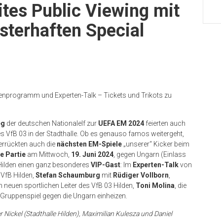
tes Public Viewing mit
sterhaften Special
lienprogramm und Experten-Talk – Tickets und Trikots zu
eg
der deutschen Nationalelf zur
UEFA EM 2024
feierten auch
s VfB 03 in der Stadthalle. Ob es genauso famos weitergeht,
Verrückten auch die
nächsten EM-Spiele
„unserer“ Kicker beim
e Partie
am Mittwoch,
19. Juni 2024
, gegen Ungarn (Einlass
Hilden einen ganz besonderes
VIP-Gast
: Im
Experten-Talk
von
 VfB Hilden,
Stefan Schaumburg
mit
Rüdiger Vollborn
,
m neuen sportlichen Leiter des VfB 03 Hilden,
Toni Molina
, die
 Gruppenspiel gegen die Ungarn einheizen.
r Nickel (Stadthalle Hilden), Maximilian Kulesza und Daniel