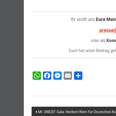
Ihr wollt uns
Eure Mei
presse
oder als
Komm
Euch hat unser Beitrag gefa
WhatsApp
Facebook
Messenger
Email
Teilen
Beitragsnavigation
Mr. UNICEF-Gala: Heribert Klein für Deutsches 